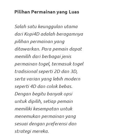
Pilihan Permainan yang Luas
Salah satu keunggulan utama
dari Kopi4D adalah beragamnya
pilihan permainan yang
ditawarkan. Para pemain dapat
memilih dari berbagai jenis
permainan togel, termasuk togel
tradisional seperti 2D dan 3D,
serta varian yang lebih modern
seperti 4D dan colok bebas.
Dengan begitu banyak opsi
untuk dipilih, setiap pemain
memiliki kesempatan untuk
menemukan permainan yang
sesuai dengan preferensi dan
strategi mereka.