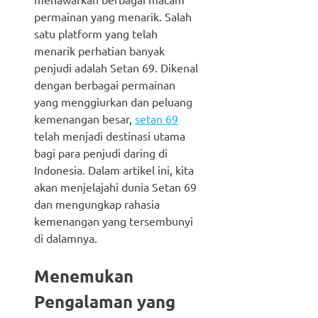
permainan yang menarik. Salah
satu platform yang telah
menarik perhatian banyak
penjudi adalah Setan 69. Dikenal
dengan berbagai permainan
yang menggiurkan dan peluang
kemenangan besar,
setan 69
telah menjadi destinasi utama
bagi para penjudi daring di
Indonesia. Dalam artikel ini, kita
akan menjelajahi dunia Setan 69
dan mengungkap rahasia
kemenangan yang tersembunyi
di dalamnya.
Menemukan
Pengalaman yang