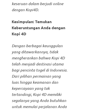
keseruan dalam berjudi online
dengan Kopi4D.
Kesimpulan: Temukan
Keberuntungan Anda dengan
Kopi 4D
Dengan berbagai keunggulan
yang ditawarkannya, tidak
mengherankan bahwa Kopi 4D
telah menjadi destinasi utama
bagi pencinta togel di Indonesia.
Dari pilihan permainan yang
luas hingga keamanan dan
kepercayaan yang tak
tertandingi, Kopi 4D memiliki
segalanya yang Anda butuhkan
untuk memulai perjalanan Anda