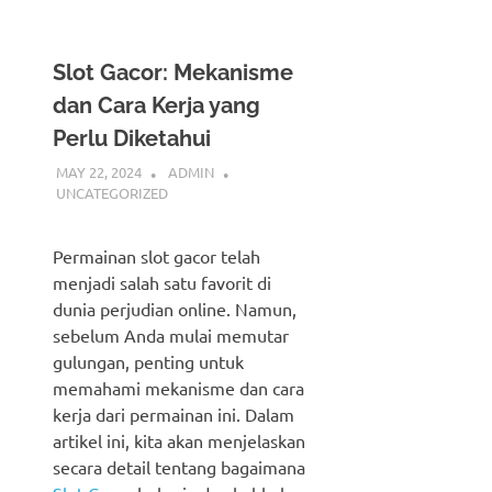
Slot Gacor: Mekanisme
dan Cara Kerja yang
Perlu Diketahui
MAY 22, 2024
ADMIN
UNCATEGORIZED
Permainan slot gacor telah
menjadi salah satu favorit di
dunia perjudian online. Namun,
sebelum Anda mulai memutar
gulungan, penting untuk
memahami mekanisme dan cara
kerja dari permainan ini. Dalam
artikel ini, kita akan menjelaskan
secara detail tentang bagaimana