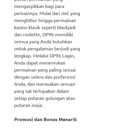
mengasyikkan bagi para
pemainnya. Mulai dari slot yang
menghibur hingga permainan
kasino klasik seperti blackjack
dan roulette, DP96 memiliki
semua yang Anda butuhkan
untuk pengalaman berjudi yang
lengkap. Melalui DP96 Login,
Anda dapat menemukan
permainan yang paling sesuai
dengan selera dan preferensi
Anda, dan merasakan sensasi
yang tak terlupakan dalam
setiap putaran gulungan atau
putaran meja.
Promosi dan Bonus Menarik