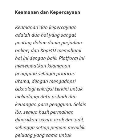
Keamanan dan Kepercayaan
Keamanan dan kepercayaan
adalah dua hal yang sangat
penting dalam dunia perjudian
online, dan Kopi4D memahami
hal ini dengan baik. Platform ini
menempatkan keamanan
pengguna sebagai prioritas
utama, dengan mengadopsi
teknologi enkripsi terkini untuk
melindungi data pribadi dan
keuangan para pengguna. Selain
itu, semua hasil permainan
dihasilkan secara acak dan adil,
sehingga setiap pemain memiliki
peluang yang sama untuk