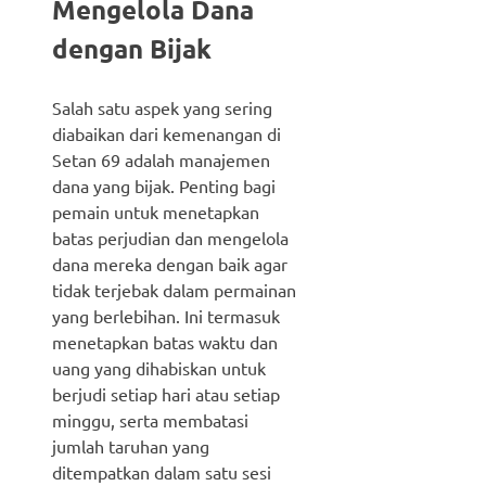
Mengelola Dana
dengan Bijak
Salah satu aspek yang sering
diabaikan dari kemenangan di
Setan 69 adalah manajemen
dana yang bijak. Penting bagi
pemain untuk menetapkan
batas perjudian dan mengelola
dana mereka dengan baik agar
tidak terjebak dalam permainan
yang berlebihan. Ini termasuk
menetapkan batas waktu dan
uang yang dihabiskan untuk
berjudi setiap hari atau setiap
minggu, serta membatasi
jumlah taruhan yang
ditempatkan dalam satu sesi