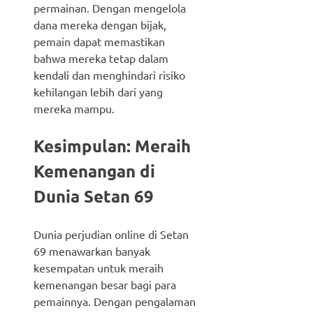
permainan. Dengan mengelola
dana mereka dengan bijak,
pemain dapat memastikan
bahwa mereka tetap dalam
kendali dan menghindari risiko
kehilangan lebih dari yang
mereka mampu.
Kesimpulan: Meraih
Kemenangan di
Dunia Setan 69
Dunia perjudian online di Setan
69 menawarkan banyak
kesempatan untuk meraih
kemenangan besar bagi para
pemainnya. Dengan pengalaman