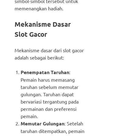
simbol-simbol tersebut untuk
memenangkan hadiah.
Mekanisme Dasar
Slot Gacor
Mekanisme dasar dari slot gacor
adalah sebagai berikut:
Penempatan Taruhan
:
Pemain harus memasang
taruhan sebelum memutar
gulungan. Taruhan dapat
bervariasi tergantung pada
permainan dan preferensi
pemain.
Memutar Gulungan
: Setelah
taruhan ditempatkan, pemain