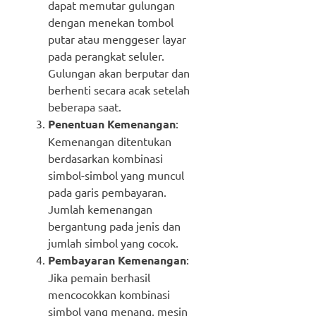
dapat memutar gulungan
dengan menekan tombol
putar atau menggeser layar
pada perangkat seluler.
Gulungan akan berputar dan
berhenti secara acak setelah
beberapa saat.
Penentuan Kemenangan
:
Kemenangan ditentukan
berdasarkan kombinasi
simbol-simbol yang muncul
pada garis pembayaran.
Jumlah kemenangan
bergantung pada jenis dan
jumlah simbol yang cocok.
Pembayaran Kemenangan
:
Jika pemain berhasil
mencocokkan kombinasi
simbol yang menang, mesin