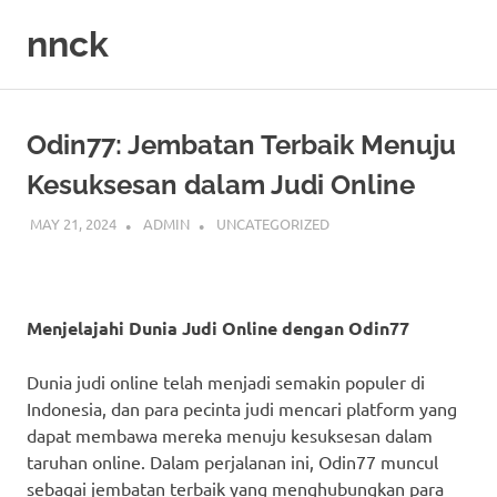
Skip
nnck
to
content
Odin77: Jembatan Terbaik Menuju
Kesuksesan dalam Judi Online
MAY 21, 2024
ADMIN
UNCATEGORIZED
Menjelajahi Dunia Judi Online dengan Odin77
Dunia judi online telah menjadi semakin populer di
Indonesia, dan para pecinta judi mencari platform yang
dapat membawa mereka menuju kesuksesan dalam
taruhan online. Dalam perjalanan ini, Odin77 muncul
sebagai jembatan terbaik yang menghubungkan para