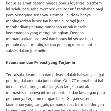
bonus selamat datang hingga bonus loyalitas, platform
ini selalu berusaha memberikan insentif tambahan bagi
para pengguna setianya. Promosi ini tidak hanya
meningkatkan keseruan bermain, tetapi juga
memberikan peluang tambahan untuk meraih
kemenangan yang menguntungkan. Dengan
memanfaatkan promosi dan bonus ini secara bijak,
pemain dapat meningkatkan peluang mereka untuk
sukses dalam judi online.
Keamanan dan Privasi yang Terjamin
Tentu saja, keamanan dan privasi adalah hal yang sangat
penting dalam dunia judi online. Odin77 memahami hal
ini dan telah mengambil langkah-langkah untuk
memastikan bahwa informasi pribadi dan keuangan para
pemainnya terjamin dengan baik. Dengan sistem
keamanan yang canggih, pemain dapat bermain dengan
tenang tanpa khawatir tentang kebocoran data atau