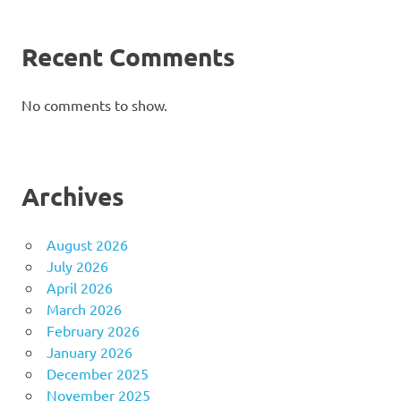
Recent Comments
No comments to show.
Archives
August 2026
July 2026
April 2026
March 2026
February 2026
January 2026
December 2025
November 2025