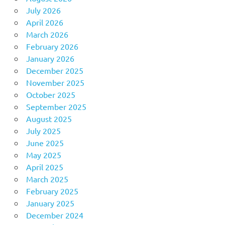
July 2026
April 2026
March 2026
February 2026
January 2026
December 2025
November 2025
October 2025
September 2025
August 2025
July 2025
June 2025
May 2025
April 2025
March 2025
February 2025
January 2025
December 2024