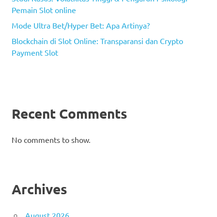
Pemain Slot online
Mode Ultra Bet/Hyper Bet: Apa Artinya?
Blockchain di Slot Online: Transparansi dan Crypto
Payment Slot
Recent Comments
No comments to show.
Archives
August 2026