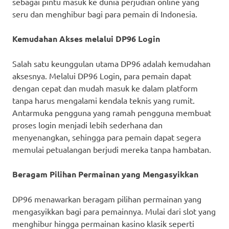
sebagai pintu masuk ke dunia perjudian online yang
seru dan menghibur bagi para pemain di Indonesia.
Kemudahan Akses melalui DP96 Login
Salah satu keunggulan utama DP96 adalah kemudahan
aksesnya. Melalui DP96 Login, para pemain dapat
dengan cepat dan mudah masuk ke dalam platform
tanpa harus mengalami kendala teknis yang rumit.
Antarmuka pengguna yang ramah pengguna membuat
proses login menjadi lebih sederhana dan
menyenangkan, sehingga para pemain dapat segera
memulai petualangan berjudi mereka tanpa hambatan.
Beragam Pilihan Permainan yang Mengasyikkan
DP96 menawarkan beragam pilihan permainan yang
mengasyikkan bagi para pemainnya. Mulai dari slot yang
menghibur hingga permainan kasino klasik seperti