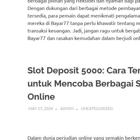
berbagai pilihan yang fleksibel dan nyaman bagi p
Dengan dukungan dari berbagai metode pembayar
tersedia, para pemain dapat menikmati pengalama
mereka di Bayar77 tanpa perlu khawatir tentang m
transaksi keuangan. Jadi, jangan ragu untuk berg
Bayar77 dan rasakan kemudahan dalam berjudi onl
Slot Deposit 5000: Cara Te
untuk Mencoba Berbagai S
Online
MAY 27, 2024
ADMIN
UNCATEGORIZED
Dalam dunia perjudian online yang semakin berke