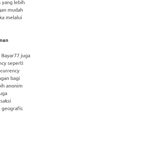
 yang lebih
ngan mudah
ka melalui
Aman
, Bayar77 juga
cy seperti
ocurrency
gan bagi
bih anonim
juga
saksi
 geografis