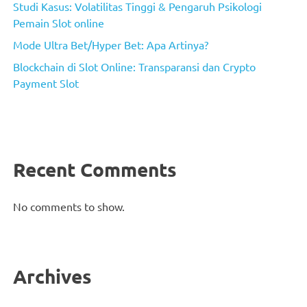
Studi Kasus: Volatilitas Tinggi & Pengaruh Psikologi
Pemain Slot online
Mode Ultra Bet/Hyper Bet: Apa Artinya?
Blockchain di Slot Online: Transparansi dan Crypto
Payment Slot
Recent Comments
No comments to show.
Archives