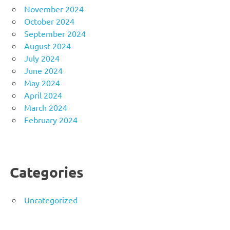
November 2024
October 2024
September 2024
August 2024
July 2024
June 2024
May 2024
April 2024
March 2024
February 2024
Categories
Uncategorized