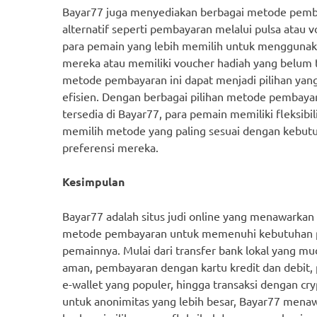
Bayar77 juga menyediakan berbagai metode pem
alternatif seperti pembayaran melalui pulsa atau v
para pemain yang lebih memilih untuk menggunak
mereka atau memiliki voucher hadiah yang belum t
metode pembayaran ini dapat menjadi pilihan yang
efisien. Dengan berbagai pilihan metode pembaya
tersedia di Bayar77, para pemain memiliki fleksibil
memilih metode yang paling sesuai dengan kebut
preferensi mereka.
Kesimpulan
Bayar77 adalah situs judi online yang menawarka
metode pembayaran untuk memenuhi kebutuhan 
pemainnya. Mulai dari transfer bank lokal yang m
aman, pembayaran dengan kartu kredit dan debit
e-wallet yang populer, hingga transaksi dengan cr
untuk anonimitas yang lebih besar, Bayar77 mena