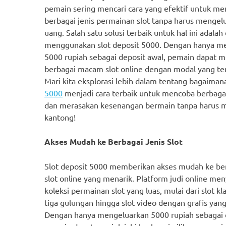
pemain sering mencari cara yang efektif untuk m
berbagai jenis permainan slot tanpa harus mengel
uang. Salah satu solusi terbaik untuk hal ini adala
menggunakan slot deposit 5000. Dengan hanya m
5000 rupiah sebagai deposit awal, pemain dapat 
berbagai macam slot online dengan modal yang te
Mari kita eksplorasi lebih dalam tentang bagaima
5000
menjadi cara terbaik untuk mencoba berbagai
dan merasakan kesenangan bermain tanpa harus 
kantong!
Akses Mudah ke Berbagai Jenis Slot
Slot deposit 5000 memberikan akses mudah ke ber
slot online yang menarik. Platform judi online me
koleksi permainan slot yang luas, mulai dari slot k
tiga gulungan hingga slot video dengan grafis ya
Dengan hanya mengeluarkan 5000 rupiah sebagai d