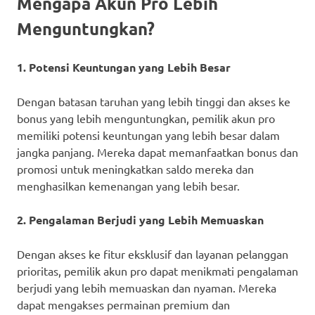
Mengapa Akun Pro Lebih
Menguntungkan?
1. Potensi Keuntungan yang Lebih Besar
Dengan batasan taruhan yang lebih tinggi dan akses ke
bonus yang lebih menguntungkan, pemilik akun pro
memiliki potensi keuntungan yang lebih besar dalam
jangka panjang. Mereka dapat memanfaatkan bonus dan
promosi untuk meningkatkan saldo mereka dan
menghasilkan kemenangan yang lebih besar.
2. Pengalaman Berjudi yang Lebih Memuaskan
Dengan akses ke fitur eksklusif dan layanan pelanggan
prioritas, pemilik akun pro dapat menikmati pengalaman
berjudi yang lebih memuaskan dan nyaman. Mereka
dapat mengakses permainan premium dan