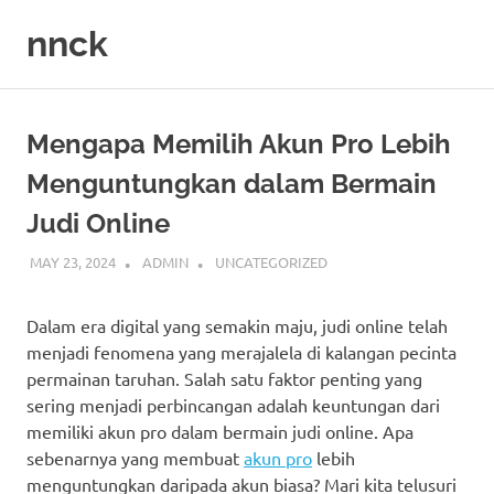
Skip
nnck
to
content
Mengapa Memilih Akun Pro Lebih
Menguntungkan dalam Bermain
Judi Online
MAY 23, 2024
ADMIN
UNCATEGORIZED
Dalam era digital yang semakin maju, judi online telah
menjadi fenomena yang merajalela di kalangan pecinta
permainan taruhan. Salah satu faktor penting yang
sering menjadi perbincangan adalah keuntungan dari
memiliki akun pro dalam bermain judi online. Apa
sebenarnya yang membuat
akun pro
lebih
menguntungkan daripada akun biasa? Mari kita telusuri