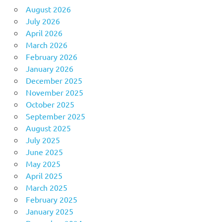
August 2026
July 2026
April 2026
March 2026
February 2026
January 2026
December 2025
November 2025
October 2025
September 2025
August 2025
July 2025
June 2025
May 2025
April 2025
March 2025
February 2025
January 2025