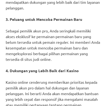
mendapatkan dukungan yang lebih baik dari tim layanan
pelanggan.
3. Peluang untuk Mencoba Permainan Baru
Sebagai pemilik akun pro, Anda seringkali memiliki
akses eksklusif ke permainan-permainan baru yang
belum tersedia untuk pemain reguler. Ini memberi Anda
kesempatan untuk mencoba permainan baru dan
mengeksplorasi berbagai pilihan permainan yang
tersedia di situs judi online.
4. Dukungan yang Lebih Baik dari Kasino
Kasino online cenderung memberikan prioritas kepada
pemilik akun pro dalam hal dukungan dan layanan
pelanggan. Ini berarti Anda akan mendapatkan bantuan
yang lebih cepat dan responsif jika mengalami masalah
atau memiliki pertanyaan tentang permainan.