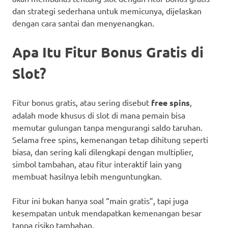
dan strategi sederhana untuk memicunya, dijelaskan
dengan cara santai dan menyenangkan.
Apa Itu Fitur Bonus Gratis di
Slot?
Fitur bonus gratis, atau sering disebut
free spins
,
adalah mode khusus di slot di mana pemain bisa
memutar gulungan tanpa mengurangi saldo taruhan.
Selama free spins, kemenangan tetap dihitung seperti
biasa, dan sering kali dilengkapi dengan multiplier,
simbol tambahan, atau fitur interaktif lain yang
membuat hasilnya lebih menguntungkan.
Fitur ini bukan hanya soal “main gratis”, tapi juga
kesempatan untuk mendapatkan kemenangan besar
tanpa risiko tambahan.