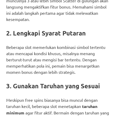
munculnya 3 atau lebih simbol Scatter di gulungan akan
langsung mengaktifkan fitur bonus. Memahami simbol
ini adalah langkah pertama agar tidak melewatkan
kesempatan.
2. Lengkapi Syarat Putaran
Beberapa slot memerlukan kombinasi simbol tertentu
atau mencapai kondisi khusus, misalnya menang
berturut-turut atau mengisi bar tertentu. Dengan
memperhatikan pola ini, pemain bisa menargetkan
momen bonus dengan lebih strategis.
3. Gunakan Taruhan yang Sesuai
Meskipun free spins biasanya bisa muncul dengan
taruhan kecil, beberapa slot menetapkan
taruhan
minimum
agar fitur aktif. Bermain dengan taruhan yang