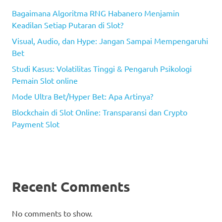
Bagaimana Algoritma RNG Habanero Menjamin
Keadilan Setiap Putaran di Slot?
Visual, Audio, dan Hype: Jangan Sampai Mempengaruhi
Bet
Studi Kasus: Volatilitas Tinggi & Pengaruh Psikologi
Pemain Slot online
Mode Ultra Bet/Hyper Bet: Apa Artinya?
Blockchain di Slot Online: Transparansi dan Crypto
Payment Slot
Recent Comments
No comments to show.