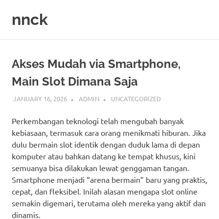
Skip
nnck
to
content
Akses Mudah via Smartphone,
Main Slot Dimana Saja
JANUARY 16, 2026
ADMIN
UNCATEGORIZED
Perkembangan teknologi telah mengubah banyak
kebiasaan, termasuk cara orang menikmati hiburan. Jika
dulu bermain slot identik dengan duduk lama di depan
komputer atau bahkan datang ke tempat khusus, kini
semuanya bisa dilakukan lewat genggaman tangan.
Smartphone menjadi “arena bermain” baru yang praktis,
cepat, dan fleksibel. Inilah alasan mengapa slot online
semakin digemari, terutama oleh mereka yang aktif dan
dinamis.