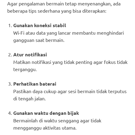
Agar pengalaman bermain tetap menyenangkan, ada
beberapa tips sederhana yang bisa diterapkan:
Gunakan koneksi stabil
Wi-Fi atau data yang lancar membantu menghindari
gangguan saat bermain.
Atur notifikasi
Matikan notifikasi yang tidak penting agar fokus tidak
terganggu.
Perhatikan baterai
Pastikan daya cukup agar sesi bermain tidak terputus
di tengah jalan.
Gunakan waktu dengan bijak
Bermainlah di waktu senggang agar tidak
mengganggu aktivitas utama.