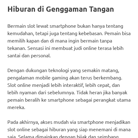
Hiburan di Genggaman Tangan
Bermain slot lewat smartphone bukan hanya tentang
kemudahan, tetapi juga tentang kebebasan. Pemain bisa
memilih kapan dan di mana ingin bermain tanpa
tekanan. Sensasi ini membuat judi online terasa lebih
santai dan personal.
Dengan dukungan teknologi yang semakin matang,
pengalaman mobile gaming akan terus berkembang.
Slot online menjadi lebih interaktif, lebih cepat, dan
lebih nyaman dari sebelumnya. Tidak heran jika banyak
pemain beralih ke smartphone sebagai perangkat utama
mereka.
Pada akhirnya, akses mudah via smartphone menjadikan
slot online sebagai hiburan yang siap menemani di mana
saja. Selama dimainkan dengan bijak dan seimbang,