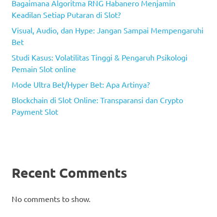
Bagaimana Algoritma RNG Habanero Menjamin
Keadilan Setiap Putaran di Slot?
Visual, Audio, dan Hype: Jangan Sampai Mempengaruhi
Bet
Studi Kasus: Volatilitas Tinggi & Pengaruh Psikologi
Pemain Slot online
Mode Ultra Bet/Hyper Bet: Apa Artinya?
Blockchain di Slot Online: Transparansi dan Crypto
Payment Slot
Recent Comments
No comments to show.