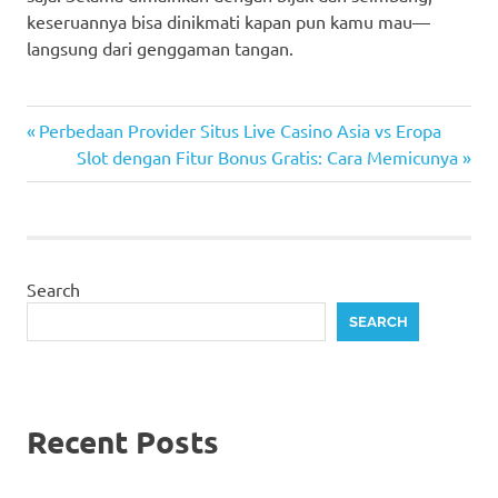
keseruannya bisa dinikmati kapan pun kamu mau—
langsung dari genggaman tangan.
Previous
Post
Perbedaan Provider Situs Live Casino Asia vs Eropa
Post:
Next
Slot dengan Fitur Bonus Gratis: Cara Memicunya
navigation
Post:
Search
SEARCH
Recent Posts