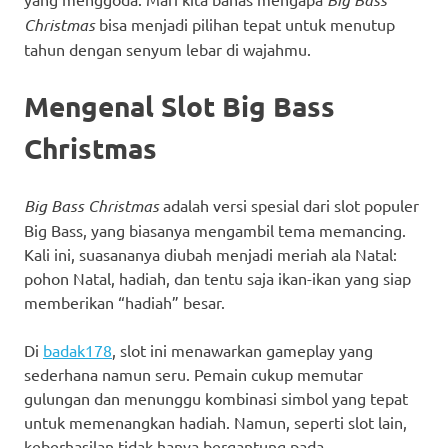
Christmas
bisa menjadi pilihan tepat untuk menutup
tahun dengan senyum lebar di wajahmu.
Mengenal Slot Big Bass
Christmas
Big Bass Christmas
adalah versi spesial dari slot populer
Big Bass, yang biasanya mengambil tema memancing.
Kali ini, suasananya diubah menjadi meriah ala Natal:
pohon Natal, hadiah, dan tentu saja ikan-ikan yang siap
memberikan “hadiah” besar.
Di
badak178
, slot ini menawarkan gameplay yang
sederhana namun seru. Pemain cukup memutar
gulungan dan menunggu kombinasi simbol yang tepat
untuk memenangkan hadiah. Namun, seperti slot lain,
keberhasilan tidak hanya bergantung pada