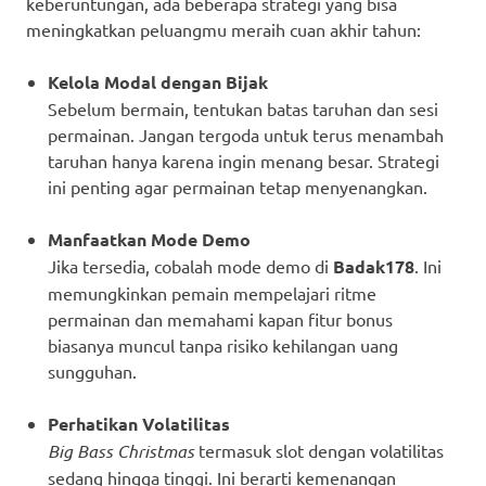
keberuntungan, ada beberapa strategi yang bisa
meningkatkan peluangmu meraih cuan akhir tahun:
Kelola Modal dengan Bijak
Sebelum bermain, tentukan batas taruhan dan sesi
permainan. Jangan tergoda untuk terus menambah
taruhan hanya karena ingin menang besar. Strategi
ini penting agar permainan tetap menyenangkan.
Manfaatkan Mode Demo
Jika tersedia, cobalah mode demo di
Badak178
. Ini
memungkinkan pemain mempelajari ritme
permainan dan memahami kapan fitur bonus
biasanya muncul tanpa risiko kehilangan uang
sungguhan.
Perhatikan Volatilitas
Big Bass Christmas
termasuk slot dengan volatilitas
sedang hingga tinggi. Ini berarti kemenangan