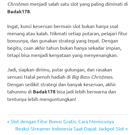
Christmas
menjadi salah satu slot yang paling diminati di
Badak178
.
Ingat, kunci keseruan bermain slot bukan hanya soal
menang atau kalah. Nikmati setiap putaran, pelajari fitur
bonusnya, dan gunakan strategi yang tepat. Dengan
begitu, cuan akhir tahun bukan hanya sekadar impian,
tetapi bisa menjadi kenyataan yang menyenangkan.
Jadi, siapkan dirimu, putar gulungan, dan rasakan
sensasi Natal penuh hadiah di
Big Bass Christmas
.
Dengan sedikit strategi dan banyak keseruan, akhir
tahunmu di
Badak178
bisa jadi lebih berwarna dan
tentunya lebih menguntungkan!
Previous
Post
Slot dengan Fitur Bonus Gratis: Cara Memicunya
Post:
Next
Reaksi Streamer Indonesia Saat Dapat Jackpot Slot