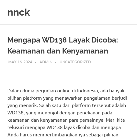
Skip
nnck
to
content
Mengapa WD138 Layak Dicoba:
Keamanan dan Kenyamanan
MAY 16, 2024
ADMIN
UNCATEGORIZED
Dalam dunia perjudian online di Indonesia, ada banyak
pilihan platform yang menawarkan pengalaman berjudi
yang menarik. Salah satu dari platform tersebut adalah
WD138, yang menonjol dengan penekanan pada
keamanan dan kenyamanan para pemainnya. Mari kita
telusuri mengapa WD138 layak dicoba dan mengapa
Anda harus mempertimbangkannya sebagai pilihan