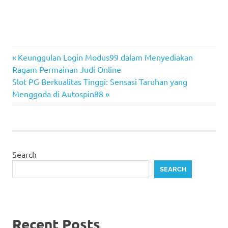
Previous
Post
Keunggulan Login Modus99 dalam Menyediakan
Post:
Ragam Permainan Judi Online
navigation
Next
Slot PG Berkualitas Tinggi: Sensasi Taruhan yang
Post:
Menggoda di Autospin88
Search
SEARCH
Recent Posts