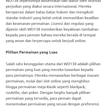
WD138 sepenuhnya dilisensikan dan diatur oleh otoritas
perjudian yang diakui secara internasional. Mereka
beroperasi dalam batas-batas hukum dan mengikuti
standar industri yang ketat untuk memastikan keadilan
dan keamanan permainan. Lisensi dan regulasi yang
dijamin oleh WD138 memberikan keyakinan tambahan
kepada para pemain bahwa mereka berada di tempat
yang aman dan terpercaya untuk berjudi online.
Pilihan Permainan yang Luas
Salah satu keunggulan utama dari WD138 adalah pilihan
permainan yang luas yang mereka tawarkan kepada
para pemainnya. Mereka menawarkan berbagai macam
permainan, mulai dari slot online yang menghibur
hingga permainan meja klasik seperti blackjack,
roulette, dan poker. Dengan begitu banyak pilihan
permainan yang tersedia, para pemain dapat
menemukan permainan yang sesuai dengan preferensi