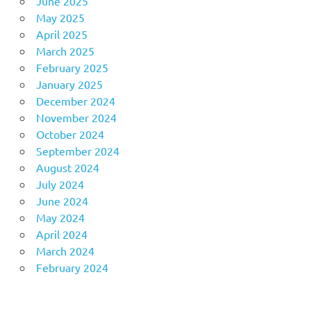
June 2025
May 2025
April 2025
March 2025
February 2025
January 2025
December 2024
November 2024
October 2024
September 2024
August 2024
July 2024
June 2024
May 2024
April 2024
March 2024
February 2024