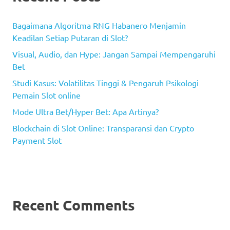
Bagaimana Algoritma RNG Habanero Menjamin
Keadilan Setiap Putaran di Slot?
Visual, Audio, dan Hype: Jangan Sampai Mempengaruhi
Bet
Studi Kasus: Volatilitas Tinggi & Pengaruh Psikologi
Pemain Slot online
Mode Ultra Bet/Hyper Bet: Apa Artinya?
Blockchain di Slot Online: Transparansi dan Crypto
Payment Slot
Recent Comments