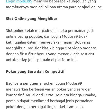
Login Modus99
memiliki beberapa keunggulan yang
membuatnya menjadi pilihan utama para penjudi online.
Slot Online yang Menghibur
Slot online telah menjadi salah satu permainan judi
online paling populer, dan Login Modus99 tidak
ketinggalan dalam menyediakan ragam slot yang
menghibur. Dari slot klasik hingga slot video modern
dengan fitur-fitur bonus yang menarik, ada sesuatu
untuk setiap jenis pemain di platform ini.
Poker yang Seru dan Kompetitif
Bagi para penggemar poker, Login Modus99
menawarkan berbagai varian poker yang seru dan
kompetitif. Mulai dari Texas Hold’em hingga Omaha,
pemain dapat menikmati berbagai jenis permainan
poker dengan berbagai tingkat keterampilan.