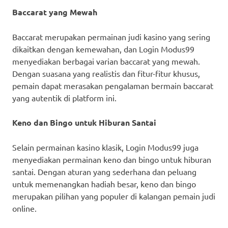
Baccarat yang Mewah
Baccarat merupakan permainan judi kasino yang sering
dikaitkan dengan kemewahan, dan Login Modus99
menyediakan berbagai varian baccarat yang mewah.
Dengan suasana yang realistis dan fitur-fitur khusus,
pemain dapat merasakan pengalaman bermain baccarat
yang autentik di platform ini.
Keno dan Bingo untuk Hiburan Santai
Selain permainan kasino klasik, Login Modus99 juga
menyediakan permainan keno dan bingo untuk hiburan
santai. Dengan aturan yang sederhana dan peluang
untuk memenangkan hadiah besar, keno dan bingo
merupakan pilihan yang populer di kalangan pemain judi
online.