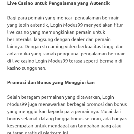
Live Casino untuk Pengalaman yang Autentik
Bagi para pemain yang mencari pengalaman bermain
yang lebih autentik, Login Modus99 menyediakan fitur
live casino yang memungkinkan pemain untuk
berinteraksi langsung dengan dealer dan pemain
lainnya. Dengan streaming video berkualitas tinggi dan
antarmuka yang ramah pengguna, pengalaman bermain
di live casino Login Modus99 terasa seperti bermain di
kasino sungguhan.
Promosi dan Bonus yang Menggiurkan
Selain beragam permainan yang ditawarkan, Login
Modus99 juga menawarkan berbagai promosi dan bonus
yang menggiurkan kepada para pemainnya. Mulai dari
bonus selamat datang hingga bonus setoran, ada banyak
kesempatan untuk mendapatkan tambahan uang atau
putaran gratis di platform ini.