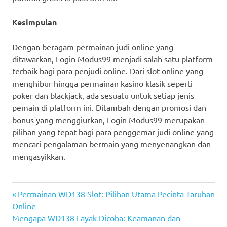
Kesimpulan
Dengan beragam permainan judi online yang
ditawarkan, Login Modus99 menjadi salah satu platform
terbaik bagi para penjudi online. Dari slot online yang
menghibur hingga permainan kasino klasik seperti
poker dan blackjack, ada sesuatu untuk setiap jenis
pemain di platform ini. Ditambah dengan promosi dan
bonus yang menggiurkan, Login Modus99 merupakan
pilihan yang tepat bagi para penggemar judi online yang
mencari pengalaman bermain yang menyenangkan dan
mengasyikkan.
Previous
Post
Permainan WD138 Slot: Pilihan Utama Pecinta Taruhan
Post:
Online
navigation
Next
Mengapa WD138 Layak Dicoba: Keamanan dan