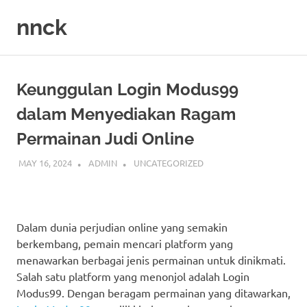
Skip
nnck
to
content
Keunggulan Login Modus99
dalam Menyediakan Ragam
Permainan Judi Online
MAY 16, 2024
ADMIN
UNCATEGORIZED
Dalam dunia perjudian online yang semakin
berkembang, pemain mencari platform yang
menawarkan berbagai jenis permainan untuk dinikmati.
Salah satu platform yang menonjol adalah Login
Modus99. Dengan beragam permainan yang ditawarkan,