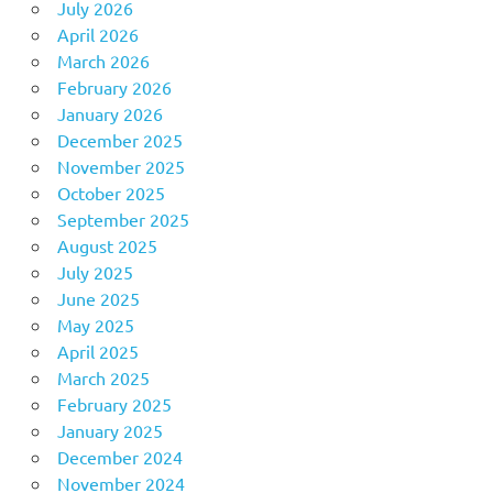
July 2026
April 2026
March 2026
February 2026
January 2026
December 2025
November 2025
October 2025
September 2025
August 2025
July 2025
June 2025
May 2025
April 2025
March 2025
February 2025
January 2025
December 2024
November 2024