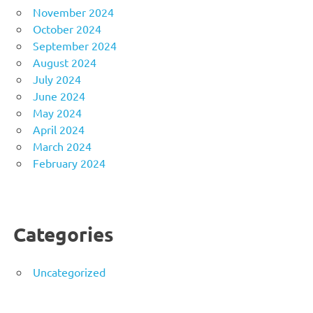
November 2024
October 2024
September 2024
August 2024
July 2024
June 2024
May 2024
April 2024
March 2024
February 2024
Categories
Uncategorized