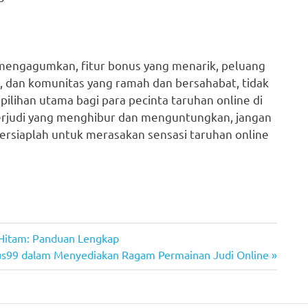
 mengagumkan, fitur bonus yang menarik, peluang
, dan komunitas yang ramah dan bersahabat, tidak
lihan utama bagi para pecinta taruhan online di
berjudi yang menghibur dan menguntungkan, jangan
rsiaplah untuk merasakan sensasi taruhan online
 Hitam: Panduan Lengkap
s99 dalam Menyediakan Ragam Permainan Judi Online