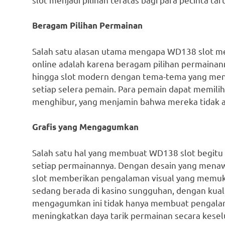
Beragam Pilihan Permainan
Salah satu alasan utama mengapa WD138 slot men
online adalah karena beragam pilihan permainann
hingga slot modern dengan tema-tema yang m
setiap selera pemain. Para pemain dapat memili
menghibur, yang menjamin bahwa mereka tidak 
Grafis yang Mengagumkan
Salah satu hal yang membuat WD138 slot begitu
setiap permainannya. Dengan desain yang menawa
slot memberikan pengalaman visual yang memuk
sedang berada di kasino sungguhan, dengan kualita
mengagumkan ini tidak hanya membuat pengalam
meningkatkan daya tarik permainan secara kesel