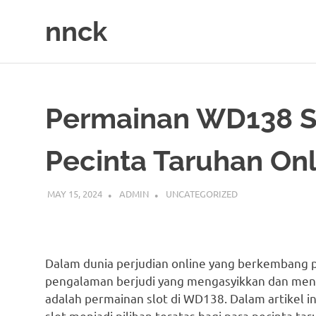
Skip
nnck
to
content
Permainan WD138 Sl
Pecinta Taruhan Onl
MAY 15, 2024
ADMIN
UNCATEGORIZED
Dalam dunia perjudian online yang berkembang pe
pengalaman berjudi yang mengasyikkan dan meng
adalah permainan slot di WD138. Dalam artikel
slot menjadi pilihan teratas bagi para pecinta tar