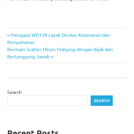
Previous
Post
Mengapa WD138 Layak Dicoba: Keamanan dan
Post:
Kenyamanan
navigation
Next
Bermain Scatter Hitam Mahjong dengan Bijak dan
Post:
Bertanggung Jawab
Search
SEARCH
Recent Posts