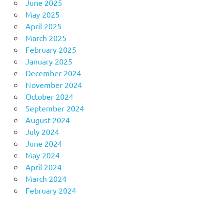
June 2025
May 2025
April 2025
March 2025
February 2025
January 2025
December 2024
November 2024
October 2024
September 2024
August 2024
July 2024
June 2024
May 2024
April 2024
March 2024
February 2024