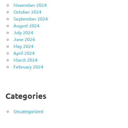
November 2024
October 2024
September 2024
August 2024
July 2024
June 2024
May 2024
April 2024
March 2024
February 2024
Categories
Uncategorized