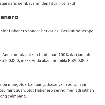
ai garis pembayaran dan fitur interaktif.
banero
slot Habanero sangat bervariasi. Berikut beberapa
nya, Anda mendapatkan tambahan 100% dari jumlah
t Rp100.000, maka Anda akan memiliki Rp200.000
pa mengeluarkan uang. Biasanya, free spin ini
atau mingguan. Slot Habanero sering menjadi pilihan
 yang seimbang.