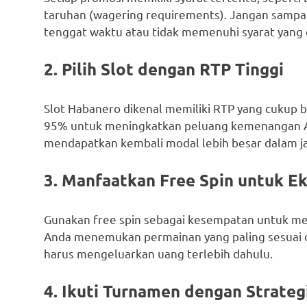
taruhan (wagering requirements). Jangan sampa
tenggat waktu atau tidak memenuhi syarat yang 
2.
Pilih Slot dengan RTP Tinggi
Slot Habanero dikenal memiliki RTP yang cukup b
95% untuk meningkatkan peluang kemenangan An
mendapatkan kembali modal lebih besar dalam j
3.
Manfaatkan Free Spin untuk Ek
Gunakan free spin sebagai kesempatan untuk me
Anda menemukan permainan yang paling sesuai d
harus mengeluarkan uang terlebih dahulu.
4.
Ikuti Turnamen dengan Strateg