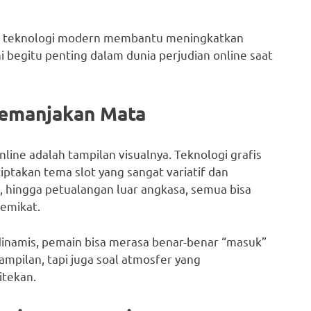
ana teknologi modern membantu meningkatkan
 begitu penting dalam dunia perjudian online saat
Memanjakan Mata
online adalah tampilan visualnya. Teknologi grafis
takan tema slot yang sangat variatif dan
o, hingga petualangan luar angkasa, semua bisa
memikat.
dinamis, pemain bisa merasa benar-benar “masuk”
ampilan, tapi juga soal atmosfer yang
itekan.