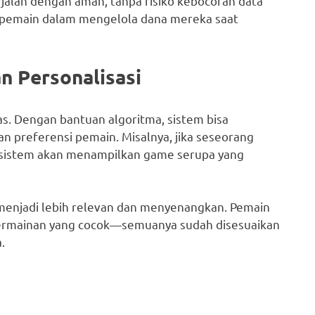
rjalan dengan aman, tanpa risiko kebocoran data
i pemain dalam mengelola dana mereka saat
n Personalisasi
as. Dengan bantuan algoritma, sistem bisa
 preferensi pemain. Misalnya, jika seseorang
 sistem akan menampilkan game serupa yang
menjadi lebih relevan dan menyenangkan. Pemain
permainan yang cocok—semuanya sudah disesuaikan
.