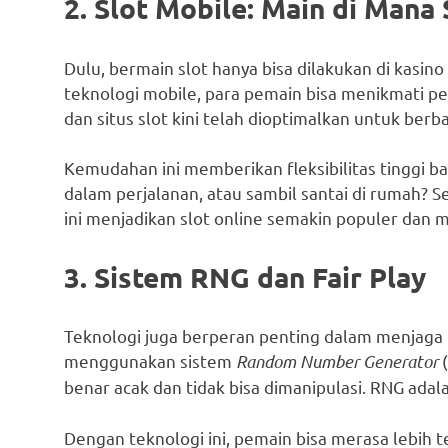
2. Slot Mobile: Main di Mana 
Dulu, bermain slot hanya bisa dilakukan di kasin
teknologi mobile, para pemain bisa menikmati pe
dan situs slot kini telah dioptimalkan untuk ber
Kemudahan ini memberikan fleksibilitas tinggi ba
dalam perjalanan, atau sambil santai di rumah? 
ini menjadikan slot online semakin populer dan m
3. Sistem RNG dan Fair Play
Teknologi juga berperan penting dalam menjaga k
menggunakan sistem
Random Number Generator
(
benar acak dan tidak bisa dimanipulasi. RNG adala
Dengan teknologi ini, pemain bisa merasa lebih t