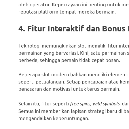
oleh operator. Kepercayaan ini penting untuk m
reputasi platform tempat mereka bermain.
4. Fitur Interaktif dan Bonus
Teknologi memungkinkan slot memiliki fitur inter
permainan yang bervariasi. Kini, satu permainan
berbeda, sehingga pemain tidak cepat bosan.
Beberapa slot modern bahkan memiliki elemen ce
seperti petualangan. Setiap pencapaian atau 
penasaran dan motivasi untuk terus bermain.
Selain itu, fitur seperti
free spins
,
wild symbols
, da
Semua ini memberikan lapisan strategi baru di ba
mengandalkan keberuntungan.