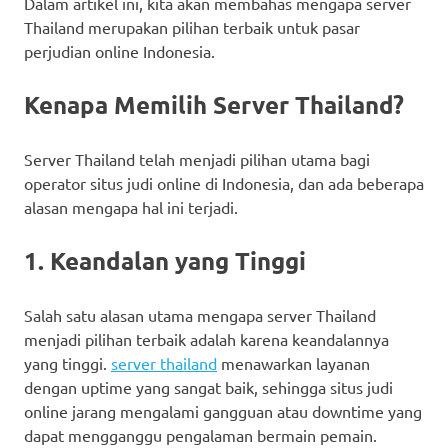
Dalam artikel ini, kita akan membahas mengapa server
Thailand merupakan pilihan terbaik untuk pasar
perjudian online Indonesia.
Kenapa Memilih Server Thailand?
Server Thailand telah menjadi pilihan utama bagi
operator situs judi online di Indonesia, dan ada beberapa
alasan mengapa hal ini terjadi.
1. Keandalan yang Tinggi
Salah satu alasan utama mengapa server Thailand
menjadi pilihan terbaik adalah karena keandalannya
yang tinggi.
server thailand
menawarkan layanan
dengan uptime yang sangat baik, sehingga situs judi
online jarang mengalami gangguan atau downtime yang
dapat mengganggu pengalaman bermain pemain.