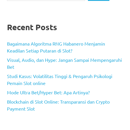
Recent Posts
Bagaimana Algoritma RNG Habanero Menjamin
Keadilan Setiap Putaran di Slot?
Visual, Audio, dan Hype: Jangan Sampai Mempengaruhi
Bet
Studi Kasus: Volatilitas Tinggi & Pengaruh Psikologi
Pemain Slot online
Mode Ultra Bet/Hyper Bet: Apa Artinya?
Blockchain di Slot Online: Transparansi dan Crypto
Payment Slot