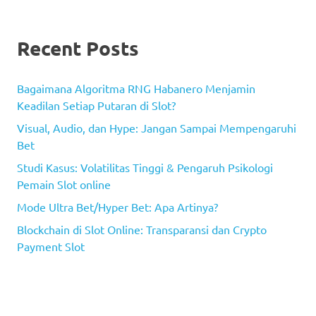
Recent Posts
Bagaimana Algoritma RNG Habanero Menjamin
Keadilan Setiap Putaran di Slot?
Visual, Audio, dan Hype: Jangan Sampai Mempengaruhi
Bet
Studi Kasus: Volatilitas Tinggi & Pengaruh Psikologi
Pemain Slot online
Mode Ultra Bet/Hyper Bet: Apa Artinya?
Blockchain di Slot Online: Transparansi dan Crypto
Payment Slot