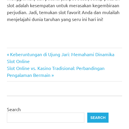
slot adalah kesempatan untuk merasakan kegembiraan
perjudian. Jadi, temukan slot favorit Anda dan mulailah
menjelajahi dunia taruhan yang seru ini hari ini!
Previous
Post
Keberuntungan di Ujung Jari: Memahami Dinamika
Post:
Slot Online
navigation
Next
Slot Online vs. Kasino Tradisional: Perbandingan
Post:
Pengalaman Bermain
Search
SEARCH