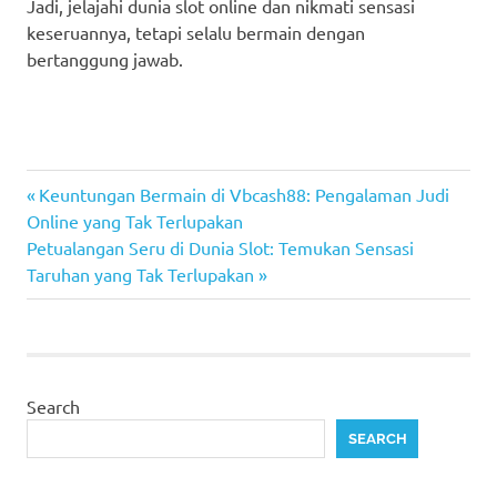
Jadi, jelajahi dunia slot online dan nikmati sensasi
keseruannya, tetapi selalu bermain dengan
bertanggung jawab.
Previous
Post
Keuntungan Bermain di Vbcash88: Pengalaman Judi
Post:
Online yang Tak Terlupakan
navigation
Next
Petualangan Seru di Dunia Slot: Temukan Sensasi
Post:
Taruhan yang Tak Terlupakan
Search
SEARCH