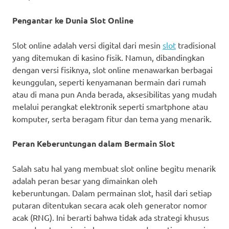
Pengantar ke Dunia Slot Online
Slot online adalah versi digital dari mesin
slot
tradisional
yang ditemukan di kasino fisik. Namun, dibandingkan
dengan versi fisiknya, slot online menawarkan berbagai
keunggulan, seperti kenyamanan bermain dari rumah
atau di mana pun Anda berada, aksesibilitas yang mudah
melalui perangkat elektronik seperti smartphone atau
komputer, serta beragam fitur dan tema yang menarik.
Peran Keberuntungan dalam Bermain Slot
Salah satu hal yang membuat slot online begitu menarik
adalah peran besar yang dimainkan oleh
keberuntungan. Dalam permainan slot, hasil dari setiap
putaran ditentukan secara acak oleh generator nomor
acak (RNG). Ini berarti bahwa tidak ada strategi khusus