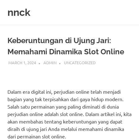
Skip
nnck
to
content
Keberuntungan di Ujung Jari:
Memahami Dinamika Slot Online
MARCH 1, 2024
ADMIN
UNCATEGORIZED
Dalam era digital ini, perjudian online telah menjadi
bagian yang tak terpisahkan dari gaya hidup modern.
Salah satu permainan yang paling diminati di dunia
perjudian online adalah slot online. Dalam artikel ini, kita
akan membahas tentang keberuntungan yang dapat
diraih di ujung jari Anda melalui memahami dinamika
dari permainan slot online.