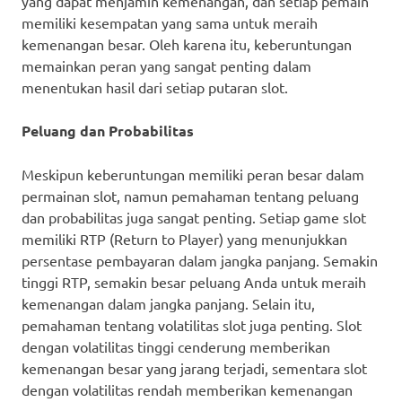
yang dapat menjamin kemenangan, dan setiap pemain
memiliki kesempatan yang sama untuk meraih
kemenangan besar. Oleh karena itu, keberuntungan
memainkan peran yang sangat penting dalam
menentukan hasil dari setiap putaran slot.
Peluang dan Probabilitas
Meskipun keberuntungan memiliki peran besar dalam
permainan slot, namun pemahaman tentang peluang
dan probabilitas juga sangat penting. Setiap game slot
memiliki RTP (Return to Player) yang menunjukkan
persentase pembayaran dalam jangka panjang. Semakin
tinggi RTP, semakin besar peluang Anda untuk meraih
kemenangan dalam jangka panjang. Selain itu,
pemahaman tentang volatilitas slot juga penting. Slot
dengan volatilitas tinggi cenderung memberikan
kemenangan besar yang jarang terjadi, sementara slot
dengan volatilitas rendah memberikan kemenangan