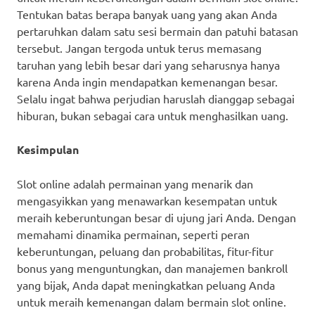
Tentukan batas berapa banyak uang yang akan Anda
pertaruhkan dalam satu sesi bermain dan patuhi batasan
tersebut. Jangan tergoda untuk terus memasang
taruhan yang lebih besar dari yang seharusnya hanya
karena Anda ingin mendapatkan kemenangan besar.
Selalu ingat bahwa perjudian haruslah dianggap sebagai
hiburan, bukan sebagai cara untuk menghasilkan uang.
Kesimpulan
Slot online adalah permainan yang menarik dan
mengasyikkan yang menawarkan kesempatan untuk
meraih keberuntungan besar di ujung jari Anda. Dengan
memahami dinamika permainan, seperti peran
keberuntungan, peluang dan probabilitas, fitur-fitur
bonus yang menguntungkan, dan manajemen bankroll
yang bijak, Anda dapat meningkatkan peluang Anda
untuk meraih kemenangan dalam bermain slot online.