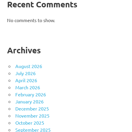
Recent Comments
No comments to show.
Archives
August 2026
July 2026
April 2026
March 2026
February 2026
January 2026
December 2025
November 2025
October 2025
September 2025