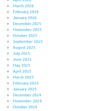
March 2026
February 2026
January 2026
December 2025
November 2025
October 2025
September 2025
August 2025
July 2025
June 2025
May 2025
April 2025
March 2025
February 2025
January 2025
December 2024
November 2024
October 2024