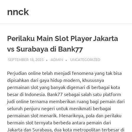
Skip
nnck
to
content
Perilaku Main Slot Player Jakarta
vs Surabaya di Bank77
SEPTEMBER 18, 2025
ADMIN
UNCATEGORIZED
Perjudian online telah menjadi fenomena yang tak bisa
dipisahkan dari gaya hidup modern, khususnya
permainan slot yang banyak digemari di berbagai kota
besar di Indonesia. Bank77 sebagai salah satu platform
judi online ternama memberikan ruang bagi pemain dari
seluruh penjuru negeri untuk menikmati berbagai
permainan slot menarik. Menariknya, pola dan perilaku
bermain slot ternyata berbeda antara pemain dari
Jakarta dan Surabaya, dua kota metropolitan terbesar di