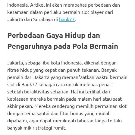
Indonesia. Artikel ini akan membahas perbedaan dan
kesamaan dalam perilaku bermain slot player dari
Jakarta dan Surabaya di
bank77
.
Perbedaan Gaya Hidup dan
Pengaruhnya pada Pola Bermain
Jakarta, sebagai ibu kota Indonesia, dikenal dengan
ritme hidup yang cepat dan penuh tekanan. Banyak
pemain dari Jakarta yang memanfaatkan waktu bermain
slot di Bank77 sebagai cara untuk melepas penat
setelah beraktivitas seharian. Hal ini terlihat dari
kebiasaan mereka bermain pada malam hari atau saat
akhir pekan. Mereka cenderung memilih permainan slot
dengan tema santai dan fitur bonus yang mudah
dipahami, agar dapat menikmati hiburan tanpa terlalu
banyak mikir strategi rumit.