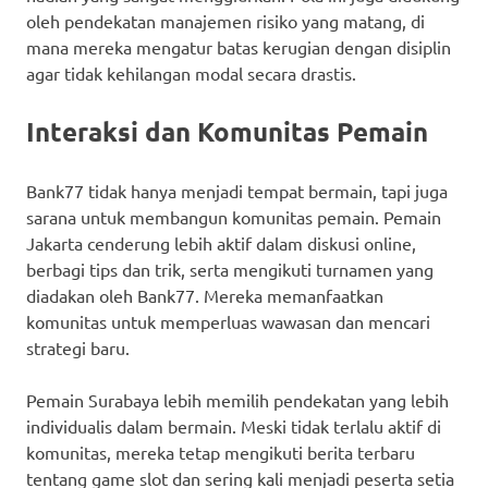
oleh pendekatan manajemen risiko yang matang, di
mana mereka mengatur batas kerugian dengan disiplin
agar tidak kehilangan modal secara drastis.
Interaksi dan Komunitas Pemain
Bank77 tidak hanya menjadi tempat bermain, tapi juga
sarana untuk membangun komunitas pemain. Pemain
Jakarta cenderung lebih aktif dalam diskusi online,
berbagi tips dan trik, serta mengikuti turnamen yang
diadakan oleh Bank77. Mereka memanfaatkan
komunitas untuk memperluas wawasan dan mencari
strategi baru.
Pemain Surabaya lebih memilih pendekatan yang lebih
individualis dalam bermain. Meski tidak terlalu aktif di
komunitas, mereka tetap mengikuti berita terbaru
tentang game slot dan sering kali menjadi peserta setia