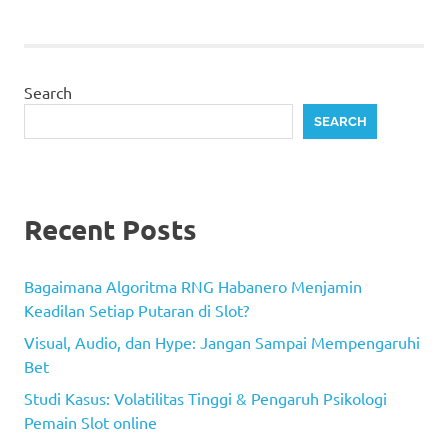
Search
SEARCH
Recent Posts
Bagaimana Algoritma RNG Habanero Menjamin
Keadilan Setiap Putaran di Slot?
Visual, Audio, dan Hype: Jangan Sampai Mempengaruhi
Bet
Studi Kasus: Volatilitas Tinggi & Pengaruh Psikologi
Pemain Slot online