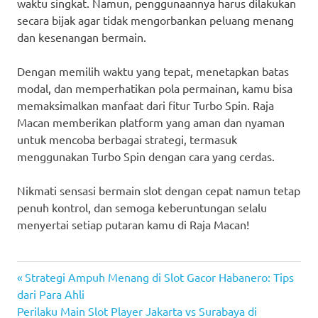
waktu singkat. Namun, penggunaannya harus dilakukan
secara bijak agar tidak mengorbankan peluang menang
dan kesenangan bermain.
Dengan memilih waktu yang tepat, menetapkan batas
modal, dan memperhatikan pola permainan, kamu bisa
memaksimalkan manfaat dari fitur Turbo Spin. Raja
Macan memberikan platform yang aman dan nyaman
untuk mencoba berbagai strategi, termasuk
menggunakan Turbo Spin dengan cara yang cerdas.
Nikmati sensasi bermain slot dengan cepat namun tetap
penuh kontrol, dan semoga keberuntungan selalu
menyertai setiap putaran kamu di Raja Macan!
Previous
Post
Strategi Ampuh Menang di Slot Gacor Habanero: Tips
Post:
dari Para Ahli
navigation
Next
Perilaku Main Slot Player Jakarta vs Surabaya di