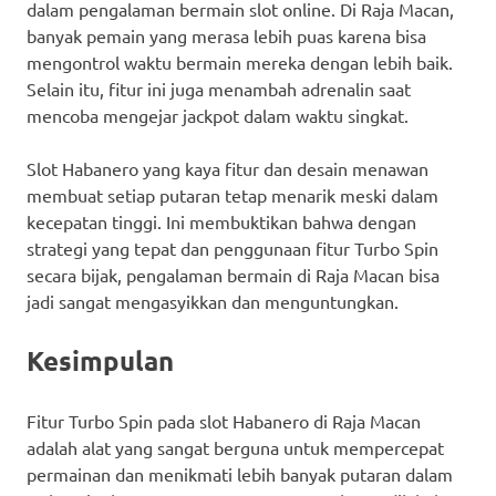
dalam pengalaman bermain slot online. Di Raja Macan,
banyak pemain yang merasa lebih puas karena bisa
mengontrol waktu bermain mereka dengan lebih baik.
Selain itu, fitur ini juga menambah adrenalin saat
mencoba mengejar jackpot dalam waktu singkat.
Slot Habanero yang kaya fitur dan desain menawan
membuat setiap putaran tetap menarik meski dalam
kecepatan tinggi. Ini membuktikan bahwa dengan
strategi yang tepat dan penggunaan fitur Turbo Spin
secara bijak, pengalaman bermain di Raja Macan bisa
jadi sangat mengasyikkan dan menguntungkan.
Kesimpulan
Fitur Turbo Spin pada slot Habanero di Raja Macan
adalah alat yang sangat berguna untuk mempercepat
permainan dan menikmati lebih banyak putaran dalam