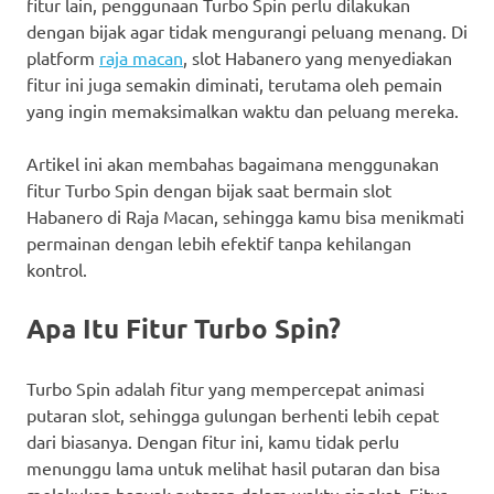
fitur lain, penggunaan Turbo Spin perlu dilakukan
dengan bijak agar tidak mengurangi peluang menang. Di
platform
raja macan
, slot Habanero yang menyediakan
fitur ini juga semakin diminati, terutama oleh pemain
yang ingin memaksimalkan waktu dan peluang mereka.
Artikel ini akan membahas bagaimana menggunakan
fitur Turbo Spin dengan bijak saat bermain slot
Habanero di Raja Macan, sehingga kamu bisa menikmati
permainan dengan lebih efektif tanpa kehilangan
kontrol.
Apa Itu Fitur Turbo Spin?
Turbo Spin adalah fitur yang mempercepat animasi
putaran slot, sehingga gulungan berhenti lebih cepat
dari biasanya. Dengan fitur ini, kamu tidak perlu
menunggu lama untuk melihat hasil putaran dan bisa
melakukan banyak putaran dalam waktu singkat. Fitur