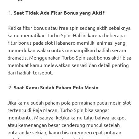
Saat Tidak Ada Fitur Bonus yang Aktif
Ketika fitur bonus atau free spin sedang aktif, sebaiknya
kamu mematikan Turbo Spin. Hal ini karena beberapa
fitur bonus pada slot Habanero memiliki animasi yang
memerlukan waktu untuk menampilkan hadiah secara
dramatis. Menggunakan Turbo Spin saat bonus aktif bisa
membuat kamu melewatkan sensasi dan detail penting
dari hadiah tersebut.
Saat Kamu Sudah Paham Pola Mesin
Jika kamu sudah paham pola permainan pada mesin slot
tertentu di Raja Macan, Turbo Spin bisa sangat
membantu. Misalnya, ketika kamu tahu bahwa jackpot
atau kemenangan besar cenderung muncul setelah
putaran ke sekian, kamu bisa mempercepat putaran