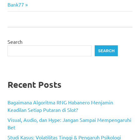
Post:
Bank77
Search
SEARCH
Recent Posts
Bagaimana Algoritma RNG Habanero Menjamin
Keadilan Setiap Putaran di Slot?
Visual, Audio, dan Hype: Jangan Sampai Mempengaruhi
Bet
Studi Kasus: Volatilitas Tinggi & Pengaruh Psikologi