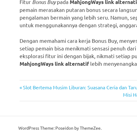
Fitur
Bonus Buy
pada
MahjongWays link alternati
pemain merasakan putaran bonus secara langsu
pengalaman bermain yang lebih seru. Namun, sep
untuk menggunakannya dengan strategi, anggaran,
Dengan memahami cara kerja Bonus Buy, menyesu
setiap pemain bisa menikmati sensasi penuh dari 
eksplorasi fitur ini dengan bijak, nikmati setiap
lebih menyenangka
MahjongWays link alternatif
Previous
Post
Slot Bertema Musim Liburan: Suasana Ceria dan Tar
Post:
Next
Misi 
navigation
Post:
WordPress Theme: Poseidon by ThemeZee.