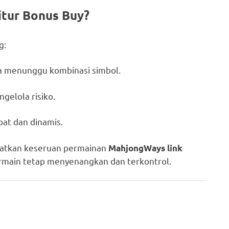
tur Bonus Buy?
g:
pa menunggu kombinasi simbol.
gelola risiko.
at dan dinamis.
ngkatkan keseruan permainan
MahjongWays link
rmain tetap menyenangkan dan terkontrol.