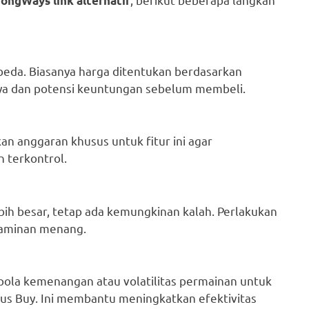
ongWays link alternatif
beda. Biasanya harga ditentukan berdasarkan
ya dan potensi keuntungan sebelum membeli.
an anggaran khusus untuk fitur ini agar
 terkontrol.
bih besar, tetap ada kemungkinan kalah. Perlakukan
jaminan menang.
la kemenangan atau volatilitas permainan untuk
s Buy. Ini membantu meningkatkan efektivitas