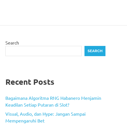
Search
SEARCH
Recent Posts
Bagaimana Algoritma RNG Habanero Menjamin
Keadilan Setiap Putaran di Slot?
Visual, Audio, dan Hype: Jangan Sampai
Mempengaruhi Bet