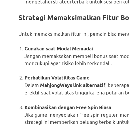
mengetahui strategi terbaik untuk sesi beriku
Strategi Memaksimalkan Fitur B
Untuk memaksimalkan fitur ini, pemain bisa menc
Gunakan saat Modal Memadai
Jangan memaksakan membeli bonus saat moda
mencukupi agar risiko lebih terkendali.
Perhatikan Volatilitas Game
Dalam
, beberapa
MahjongWays link alternatif
efektif saat volatilitas tinggi karena putar
Kombinasikan dengan Free Spin Biasa
Jika game menyediakan free spin reguler, man
strategi ini memberikan peluang terbaik unt