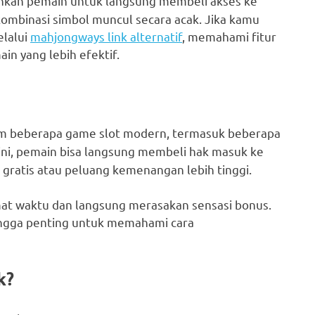
kinkan pemain untuk langsung membeli akses ke
ombinasi simbol muncul secara acak. Jika kamu
lalui
mahjongways link alternatif
, memahami fitur
ain yang lebih efektif.
am beberapa game slot modern, termasuk beberapa
 ini, pemain bisa langsung membeli hak masuk ke
ratis atau peluang kemenangan lebih tinggi.
mat waktu dan langsung merasakan sensasi bonus.
hingga penting untuk memahami cara
k?