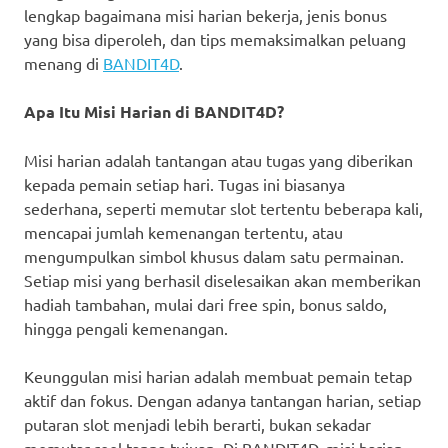
lengkap bagaimana misi harian bekerja, jenis bonus
yang bisa diperoleh, dan tips memaksimalkan peluang
menang di
BANDIT4D
.
Apa Itu Misi Harian di BANDIT4D?
Misi harian adalah tantangan atau tugas yang diberikan
kepada pemain setiap hari. Tugas ini biasanya
sederhana, seperti memutar slot tertentu beberapa kali,
mencapai jumlah kemenangan tertentu, atau
mengumpulkan simbol khusus dalam satu permainan.
Setiap misi yang berhasil diselesaikan akan memberikan
hadiah tambahan, mulai dari free spin, bonus saldo,
hingga pengali kemenangan.
Keunggulan misi harian adalah membuat pemain tetap
aktif dan fokus. Dengan adanya tantangan harian, setiap
putaran slot menjadi lebih berarti, bukan sekadar
memutar reel tanpa tujuan. Di BANDIT4D, misi harian