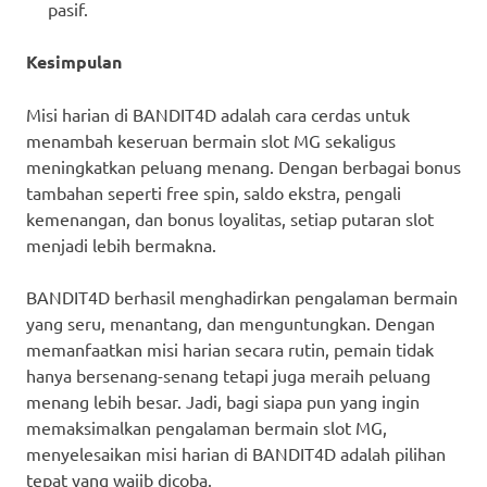
pasif.
Kesimpulan
Misi harian di BANDIT4D adalah cara cerdas untuk
menambah keseruan bermain slot MG sekaligus
meningkatkan peluang menang. Dengan berbagai bonus
tambahan seperti free spin, saldo ekstra, pengali
kemenangan, dan bonus loyalitas, setiap putaran slot
menjadi lebih bermakna.
BANDIT4D berhasil menghadirkan pengalaman bermain
yang seru, menantang, dan menguntungkan. Dengan
memanfaatkan misi harian secara rutin, pemain tidak
hanya bersenang-senang tetapi juga meraih peluang
menang lebih besar. Jadi, bagi siapa pun yang ingin
memaksimalkan pengalaman bermain slot MG,
menyelesaikan misi harian di BANDIT4D adalah pilihan
tepat yang wajib dicoba.