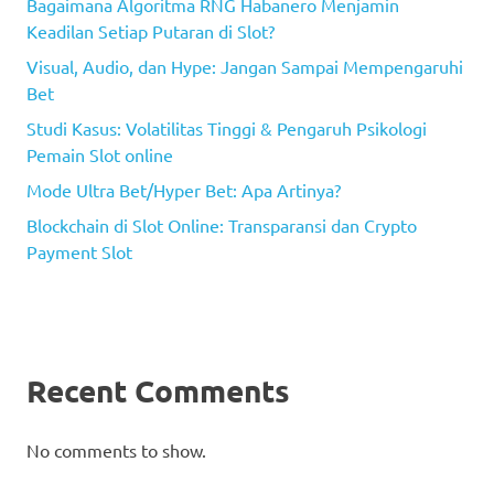
Bagaimana Algoritma RNG Habanero Menjamin
Keadilan Setiap Putaran di Slot?
Visual, Audio, dan Hype: Jangan Sampai Mempengaruhi
Bet
Studi Kasus: Volatilitas Tinggi & Pengaruh Psikologi
Pemain Slot online
Mode Ultra Bet/Hyper Bet: Apa Artinya?
Blockchain di Slot Online: Transparansi dan Crypto
Payment Slot
Recent Comments
No comments to show.