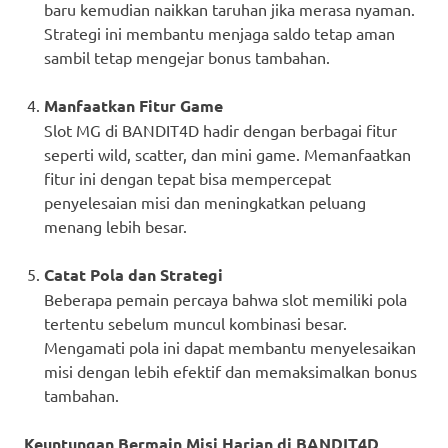
baru kemudian naikkan taruhan jika merasa nyaman.
Strategi ini membantu menjaga saldo tetap aman
sambil tetap mengejar bonus tambahan.
Manfaatkan Fitur Game
Slot MG di BANDIT4D hadir dengan berbagai fitur
seperti wild, scatter, dan mini game. Memanfaatkan
fitur ini dengan tepat bisa mempercepat
penyelesaian misi dan meningkatkan peluang
menang lebih besar.
Catat Pola dan Strategi
Beberapa pemain percaya bahwa slot memiliki pola
tertentu sebelum muncul kombinasi besar.
Mengamati pola ini dapat membantu menyelesaikan
misi dengan lebih efektif dan memaksimalkan bonus
tambahan.
Keuntungan Bermain Misi Harian di BANDIT4D