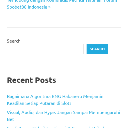
navigation
Post:
Sbobet88 Indonesia
Search
SEARCH
Recent Posts
Bagaimana Algoritma RNG Habanero Menjamin
Keadilan Setiap Putaran di Slot?
Visual, Audio, dan Hype: Jangan Sampai Mempengaruhi
Bet