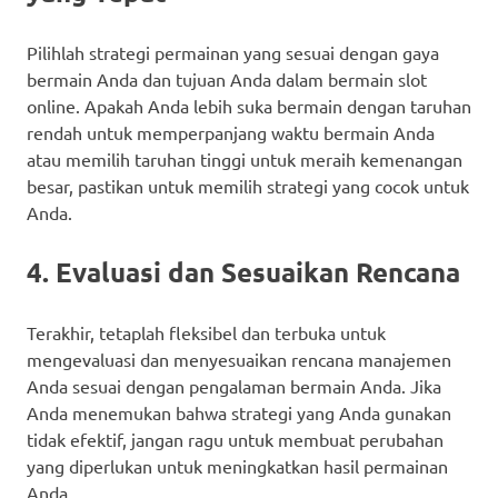
Pilihlah strategi permainan yang sesuai dengan gaya
bermain Anda dan tujuan Anda dalam bermain slot
online. Apakah Anda lebih suka bermain dengan taruhan
rendah untuk memperpanjang waktu bermain Anda
atau memilih taruhan tinggi untuk meraih kemenangan
besar, pastikan untuk memilih strategi yang cocok untuk
Anda.
4. Evaluasi dan Sesuaikan Rencana
Terakhir, tetaplah fleksibel dan terbuka untuk
mengevaluasi dan menyesuaikan rencana manajemen
Anda sesuai dengan pengalaman bermain Anda. Jika
Anda menemukan bahwa strategi yang Anda gunakan
tidak efektif, jangan ragu untuk membuat perubahan
yang diperlukan untuk meningkatkan hasil permainan
Anda.