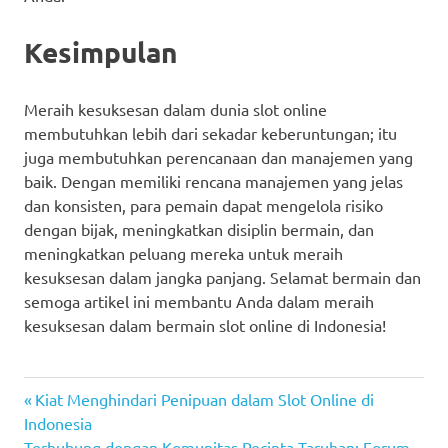
Kesimpulan
Meraih kesuksesan dalam dunia slot online
membutuhkan lebih dari sekadar keberuntungan; itu
juga membutuhkan perencanaan dan manajemen yang
baik. Dengan memiliki rencana manajemen yang jelas
dan konsisten, para pemain dapat mengelola risiko
dengan bijak, meningkatkan disiplin bermain, dan
meningkatkan peluang mereka untuk meraih
kesuksesan dalam jangka panjang. Selamat bermain dan
semoga artikel ini membantu Anda dalam meraih
kesuksesan dalam bermain slot online di Indonesia!
Previous
Post
Kiat Menghindari Penipuan dalam Slot Online di
Post:
Indonesia
Next
Terhubung dengan Komunitas Pecinta Taruhan: Forum