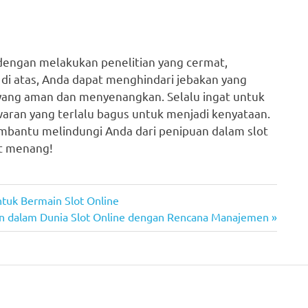
 dengan melakukan penelitian yang cermat,
 di atas, Anda dapat menghindari jebakan yang
ang aman dan menyenangkan. Selalu ingat untuk
waran yang terlalu bagus untuk menjadi kenyataan.
mbantu melindungi Anda dari penipuan dalam slot
at menang!
tuk Bermain Slot Online
n dalam Dunia Slot Online dengan Rencana Manajemen