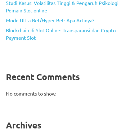
Studi Kasus: Volatilitas Tinggi & Pengaruh Psikologi
Pemain Slot online
Mode Ultra Bet/Hyper Bet: Apa Artinya?
Blockchain di Slot Online: Transparansi dan Crypto
Payment Slot
Recent Comments
No comments to show.
Archives