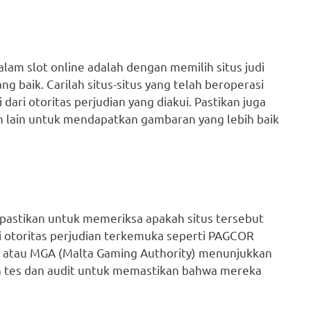
am slot online adalah dengan memilih situs judi
ng baik. Carilah situs-situs yang telah beroperasi
dari otoritas perjudian yang diakui. Pastikan juga
n lain untuk mendapatkan gambaran yang lebih baik
, pastikan untuk memeriksa apakah situs tersebut
ari otoritas perjudian terkemuka seperti PAGCOR
 atau MGA (Malta Gaming Authority) menunjukkan
an tes dan audit untuk memastikan bahwa mereka