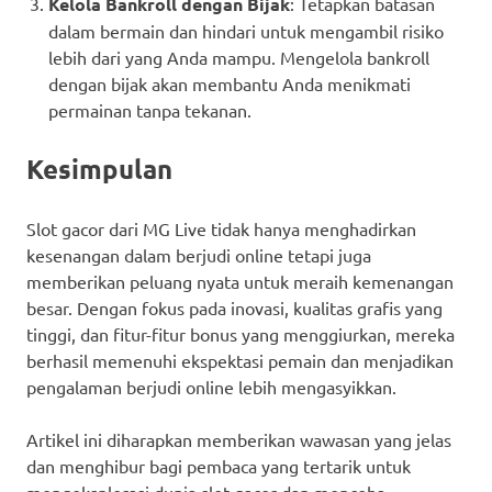
Kelola Bankroll dengan Bijak
: Tetapkan batasan
dalam bermain dan hindari untuk mengambil risiko
lebih dari yang Anda mampu. Mengelola bankroll
dengan bijak akan membantu Anda menikmati
permainan tanpa tekanan.
Kesimpulan
Slot gacor dari MG Live tidak hanya menghadirkan
kesenangan dalam berjudi online tetapi juga
memberikan peluang nyata untuk meraih kemenangan
besar. Dengan fokus pada inovasi, kualitas grafis yang
tinggi, dan fitur-fitur bonus yang menggiurkan, mereka
berhasil memenuhi ekspektasi pemain dan menjadikan
pengalaman berjudi online lebih mengasyikkan.
Artikel ini diharapkan memberikan wawasan yang jelas
dan menghibur bagi pembaca yang tertarik untuk
mengeksplorasi dunia slot gacor dan mencoba