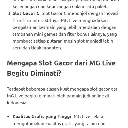
kesenangan dan keuntungan dalam satu paket.
Slot Gacor C
: Slot Gacor C menonjol dengan inovasi
fitur-fitur interaktifnya. MG Live menghadirkan
pengalaman bermain yang lebih mendalam dengan
tambahan mini games dan fitur bonus lainnya, yang
membuat setiap putaran mesin slot menjadi lebih
seru dan tidak monoton.
Mengapa Slot Gacor dari MG Live
Begitu Diminati?
Terdapat beberapa alasan kuat mengapa slot gacor dari
MG Live begitu diminati oleh pemain judi online di
Indonesia:
Kualitas Grafis yang Tinggi
: MG Live selalu
mengutamakan kualitas grafis yang tajam dan