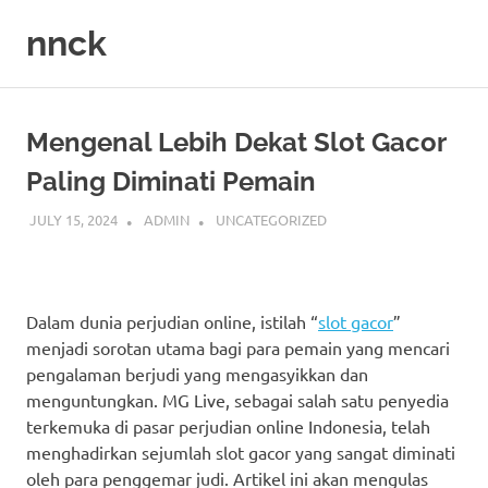
Skip
nnck
to
content
Mengenal Lebih Dekat Slot Gacor
Paling Diminati Pemain
JULY 15, 2024
ADMIN
UNCATEGORIZED
Dalam dunia perjudian online, istilah “
slot gacor
”
menjadi sorotan utama bagi para pemain yang mencari
pengalaman berjudi yang mengasyikkan dan
menguntungkan. MG Live, sebagai salah satu penyedia
terkemuka di pasar perjudian online Indonesia, telah
menghadirkan sejumlah slot gacor yang sangat diminati
oleh para penggemar judi. Artikel ini akan mengulas