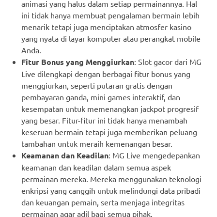
animasi yang halus dalam setiap permainannya. Hal
ini tidak hanya membuat pengalaman bermain lebih
menarik tetapi juga menciptakan atmosfer kasino
yang nyata di layar komputer atau perangkat mobile
Anda.
Fitur Bonus yang Menggiurkan
: Slot gacor dari MG
Live dilengkapi dengan berbagai fitur bonus yang
menggiurkan, seperti putaran gratis dengan
pembayaran ganda, mini games interaktif, dan
kesempatan untuk memenangkan jackpot progresif
yang besar. Fitur-fitur ini tidak hanya menambah
keseruan bermain tetapi juga memberikan peluang
tambahan untuk meraih kemenangan besar.
Keamanan dan Keadilan
: MG Live mengedepankan
keamanan dan keadilan dalam semua aspek
permainan mereka. Mereka menggunakan teknologi
enkripsi yang canggih untuk melindungi data pribadi
dan keuangan pemain, serta menjaga integritas
permainan agar adil bagi semua pihak.