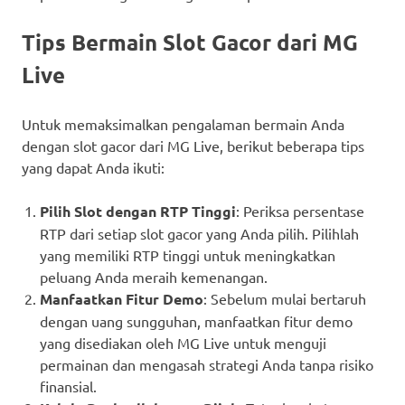
Tips Bermain Slot Gacor dari MG
Live
Untuk memaksimalkan pengalaman bermain Anda
dengan slot gacor dari MG Live, berikut beberapa tips
yang dapat Anda ikuti:
Pilih Slot dengan RTP Tinggi
: Periksa persentase
RTP dari setiap slot gacor yang Anda pilih. Pilihlah
yang memiliki RTP tinggi untuk meningkatkan
peluang Anda meraih kemenangan.
Manfaatkan Fitur Demo
: Sebelum mulai bertaruh
dengan uang sungguhan, manfaatkan fitur demo
yang disediakan oleh MG Live untuk menguji
permainan dan mengasah strategi Anda tanpa risiko
finansial.