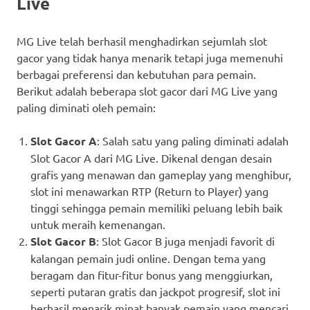
Live
MG Live telah berhasil menghadirkan sejumlah slot
gacor yang tidak hanya menarik tetapi juga memenuhi
berbagai preferensi dan kebutuhan para pemain.
Berikut adalah beberapa slot gacor dari MG Live yang
paling diminati oleh pemain:
Slot Gacor A
: Salah satu yang paling diminati adalah
Slot Gacor A dari MG Live. Dikenal dengan desain
grafis yang menawan dan gameplay yang menghibur,
slot ini menawarkan RTP (Return to Player) yang
tinggi sehingga pemain memiliki peluang lebih baik
untuk meraih kemenangan.
Slot Gacor B
: Slot Gacor B juga menjadi favorit di
kalangan pemain judi online. Dengan tema yang
beragam dan fitur-fitur bonus yang menggiurkan,
seperti putaran gratis dan jackpot progresif, slot ini
berhasil menarik minat banyak pemain yang mencari