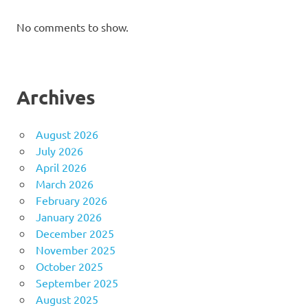
No comments to show.
Archives
August 2026
July 2026
April 2026
March 2026
February 2026
January 2026
December 2025
November 2025
October 2025
September 2025
August 2025