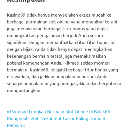
Kasino69 tidak hanya menyediakan akses mudah ke
berbagai permainan slot online yang menghibur tetapi
juga menawarkan berbagai fitur bonus yang dapat
meningkatkan pengalaman berjudi Anda secara
signifikan. Dengan memanfaatkan fitur-fitur bonus ini
dengan bijak, Anda tidak hanya dapat meningkatkan
kesenangan bermain tetapi juga memaksimalkan
potensi kemenangan Anda. Nikmati setiap momen
bermain di Kasino69, jelajahi berbagai fitur bonus yang
ditawarkan, dan jadikan pengalaman berjudi Anda
sebagai pengalaman yang mengasyikkan dan berpotensi
menguntungkan.
Previous
Post
Panduan Lengkap Bermain Slot Online di Balak66
Next
Post:
Mengenal Lebih Dekat Slot Gacor Paling Diminati
navigation
Post:
Pemain