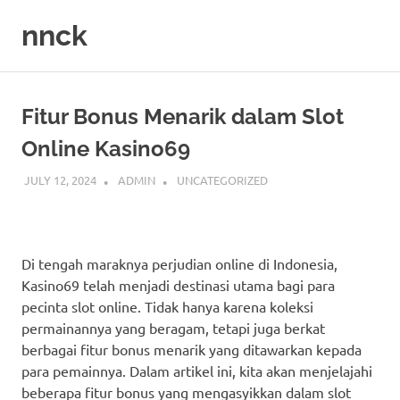
Skip
nnck
to
content
Fitur Bonus Menarik dalam Slot
Online Kasino69
JULY 12, 2024
ADMIN
UNCATEGORIZED
Di tengah maraknya perjudian online di Indonesia,
Kasino69 telah menjadi destinasi utama bagi para
pecinta slot online. Tidak hanya karena koleksi
permainannya yang beragam, tetapi juga berkat
berbagai fitur bonus menarik yang ditawarkan kepada
para pemainnya. Dalam artikel ini, kita akan menjelajahi
beberapa fitur bonus yang mengasyikkan dalam slot