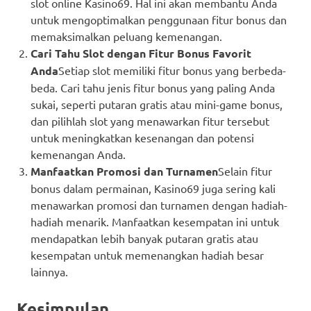
slot online Kasino69. Hal ini akan membantu Anda
untuk mengoptimalkan penggunaan fitur bonus dan
memaksimalkan peluang kemenangan.
Cari Tahu Slot dengan Fitur Bonus Favorit
Anda
Setiap slot memiliki fitur bonus yang berbeda-
beda. Cari tahu jenis fitur bonus yang paling Anda
sukai, seperti putaran gratis atau mini-game bonus,
dan pilihlah slot yang menawarkan fitur tersebut
untuk meningkatkan kesenangan dan potensi
kemenangan Anda.
Manfaatkan Promosi dan Turnamen
Selain fitur
bonus dalam permainan, Kasino69 juga sering kali
menawarkan promosi dan turnamen dengan hadiah-
hadiah menarik. Manfaatkan kesempatan ini untuk
mendapatkan lebih banyak putaran gratis atau
kesempatan untuk memenangkan hadiah besar
lainnya.
Kesimpulan