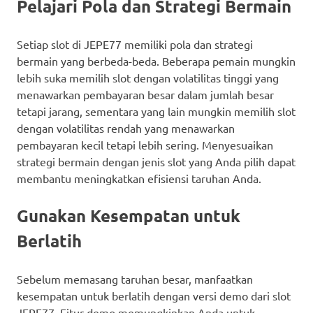
Pelajari Pola dan Strategi Bermain
Setiap slot di JEPE77 memiliki pola dan strategi
bermain yang berbeda-beda. Beberapa pemain mungkin
lebih suka memilih slot dengan volatilitas tinggi yang
menawarkan pembayaran besar dalam jumlah besar
tetapi jarang, sementara yang lain mungkin memilih slot
dengan volatilitas rendah yang menawarkan
pembayaran kecil tetapi lebih sering. Menyesuaikan
strategi bermain dengan jenis slot yang Anda pilih dapat
membantu meningkatkan efisiensi taruhan Anda.
Gunakan Kesempatan untuk
Berlatih
Sebelum memasang taruhan besar, manfaatkan
kesempatan untuk berlatih dengan versi demo dari slot
JEPE77. Fitur demo memungkinkan Anda untuk