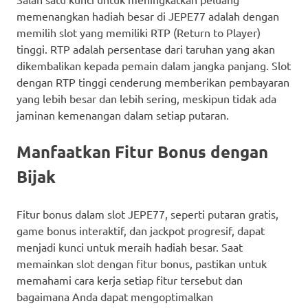
memenangkan hadiah besar di JEPE77 adalah dengan
memilih slot yang memiliki RTP (Return to Player)
tinggi. RTP adalah persentase dari taruhan yang akan
dikembalikan kepada pemain dalam jangka panjang. Slot
dengan RTP tinggi cenderung memberikan pembayaran
yang lebih besar dan lebih sering, meskipun tidak ada
jaminan kemenangan dalam setiap putaran.
Manfaatkan Fitur Bonus dengan
Bijak
Fitur bonus dalam slot JEPE77, seperti putaran gratis,
game bonus interaktif, dan jackpot progresif, dapat
menjadi kunci untuk meraih hadiah besar. Saat
memainkan slot dengan fitur bonus, pastikan untuk
memahami cara kerja setiap fitur tersebut dan
bagaimana Anda dapat mengoptimalkan