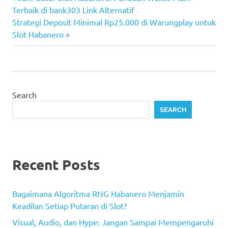
Post
Post:
Terbaik di bank303 Link Alternatif
navigation
Next
Strategi Deposit Minimal Rp25.000 di Warungplay untuk
Post:
Slot Habanero
Search
SEARCH
Recent Posts
Bagaimana Algoritma RNG Habanero Menjamin
Keadilan Setiap Putaran di Slot?
Visual, Audio, dan Hype: Jangan Sampai Mempengaruhi