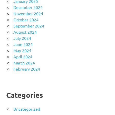
January 2025
December 2024
November 2024
October 2024
September 2024
August 2024
July 2024
June 2024
May 2024
April 2024
March 2024
February 2024
Categories
Uncategorized