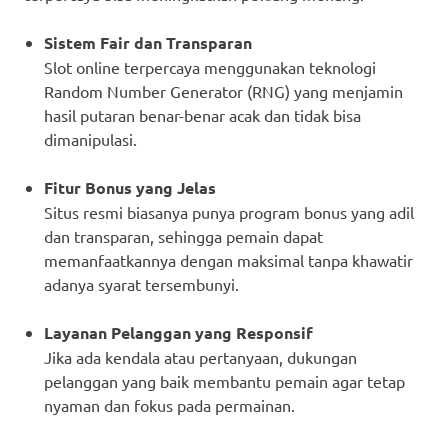
Sistem Fair dan Transparan
Slot online terpercaya menggunakan teknologi
Random Number Generator (RNG) yang menjamin
hasil putaran benar-benar acak dan tidak bisa
dimanipulasi.
Fitur Bonus yang Jelas
Situs resmi biasanya punya program bonus yang adil
dan transparan, sehingga pemain dapat
memanfaatkannya dengan maksimal tanpa khawatir
adanya syarat tersembunyi.
Layanan Pelanggan yang Responsif
Jika ada kendala atau pertanyaan, dukungan
pelanggan yang baik membantu pemain agar tetap
nyaman dan fokus pada permainan.