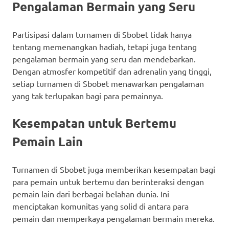
Pengalaman Bermain yang Seru
Partisipasi dalam turnamen di Sbobet tidak hanya
tentang memenangkan hadiah, tetapi juga tentang
pengalaman bermain yang seru dan mendebarkan.
Dengan atmosfer kompetitif dan adrenalin yang tinggi,
setiap turnamen di Sbobet menawarkan pengalaman
yang tak terlupakan bagi para pemainnya.
Kesempatan untuk Bertemu
Pemain Lain
Turnamen di Sbobet juga memberikan kesempatan bagi
para pemain untuk bertemu dan berinteraksi dengan
pemain lain dari berbagai belahan dunia. Ini
menciptakan komunitas yang solid di antara para
pemain dan memperkaya pengalaman bermain mereka.