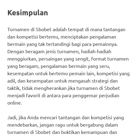
Kesimpulan
Turnamen di Sbobet adalah tempat di mana tantangan
dan kompetisi bertemu, menciptakan pengalaman
bermain yang tak tertandingi bagi para pemainnya.
Dengan beragam jenis turnamen, hadiah-hadiah
menggiurkan, persaingan yang sengit, format turnamen
yang beragam, pengalaman bermain yang seru,
kesempatan untuk bertemu pemain lain, kompetisi yang
adil, dan kesempatan untuk mengasah strategi dan
taktik, tidak mengherankan jika turnamen di Sbobet
menjadi favorit di antara para penggemar perjudian
online.
Jadi, jika Anda mencari tantangan dan kompetisi yang
mendebarkan, jangan ragu untuk bergabung dalam
turnamen di Sbobet dan buktikan kemampuan dan