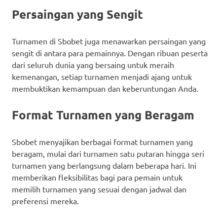
Persaingan yang Sengit
Turnamen di Sbobet juga menawarkan persaingan yang
sengit di antara para pemainnya. Dengan ribuan peserta
dari seluruh dunia yang bersaing untuk meraih
kemenangan, setiap turnamen menjadi ajang untuk
membuktikan kemampuan dan keberuntungan Anda.
Format Turnamen yang Beragam
Sbobet menyajikan berbagai format turnamen yang
beragam, mulai dari turnamen satu putaran hingga seri
turnamen yang berlangsung dalam beberapa hari. Ini
memberikan fleksibilitas bagi para pemain untuk
memilih turnamen yang sesuai dengan jadwal dan
preferensi mereka.