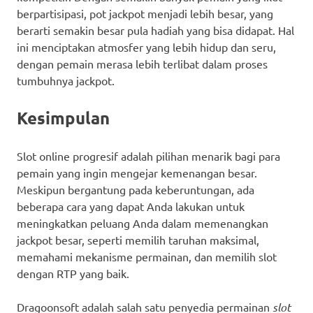
berpartisipasi, pot jackpot menjadi lebih besar, yang
berarti semakin besar pula hadiah yang bisa didapat. Hal
ini menciptakan atmosfer yang lebih hidup dan seru,
dengan pemain merasa lebih terlibat dalam proses
tumbuhnya jackpot.
Kesimpulan
Slot online progresif adalah pilihan menarik bagi para
pemain yang ingin mengejar kemenangan besar.
Meskipun bergantung pada keberuntungan, ada
beberapa cara yang dapat Anda lakukan untuk
meningkatkan peluang Anda dalam memenangkan
jackpot besar, seperti memilih taruhan maksimal,
memahami mekanisme permainan, dan memilih slot
dengan RTP yang baik.
Dragoonsoft adalah salah satu penyedia permainan
slot