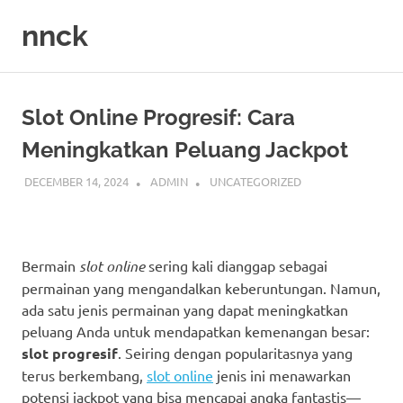
Skip
nnck
to
content
Slot Online Progresif: Cara
Meningkatkan Peluang Jackpot
DECEMBER 14, 2024
ADMIN
UNCATEGORIZED
Bermain
slot online
sering kali dianggap sebagai
permainan yang mengandalkan keberuntungan. Namun,
ada satu jenis permainan yang dapat meningkatkan
peluang Anda untuk mendapatkan kemenangan besar:
slot progresif
. Seiring dengan popularitasnya yang
terus berkembang,
slot online
jenis ini menawarkan
potensi jackpot yang bisa mencapai angka fantastis—