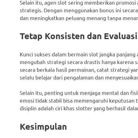
Selain itu, agen slot sering memberikan promosi
strategis. Dengan menggunakan bonus ini secara
dan meningkatkan peluang menang tanpa menam
Tetap Konsisten dan Evaluasi
Kunci sukses dalam bermain slot jangka panjang 
mengubah strategi secara drastis hanya karena 
secara berkala hasil permainan, catat strategi ya
selalu belajar dari pengalaman dan menyesuaikan
Selain itu, penting untuk menjaga mental dan fisi
emosi tidak stabil bisa memengaruhi keputusan t
disiplin adalah ciri khas slotter yang berhasil da
Kesimpulan