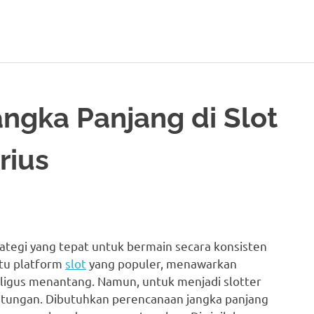
ngka Panjang di Slot
rius
tegi yang tepat untuk bermain secara konsisten
atu platform
slot
yang populer, menawarkan
ligus menantang. Namun, untuk menjadi slotter
ntungan. Dibutuhkan perencanaan jangka panjang