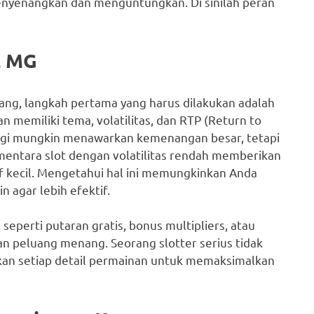
nyenangkan dan menguntungkan. Di sinilah peran
t MG
ng, langkah pertama yang harus dilakukan adalah
 memiliki tema, volatilitas, dan RTP (Return to
inggi mungkin menawarkan kemenangan besar, tetapi
mentara slot dengan volatilitas rendah memberikan
f kecil. Mengetahui hal ini memungkinkan Anda
 agar lebih efektif.
seperti putaran gratis, bonus multipliers, atau
an peluang menang. Seorang slotter serius tidak
an setiap detail permainan untuk memaksimalkan