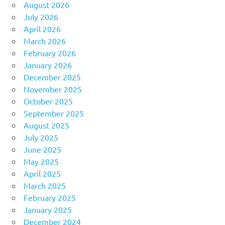
August 2026
July 2026
April 2026
March 2026
February 2026
January 2026
December 2025
November 2025
October 2025
September 2025
August 2025
July 2025
June 2025
May 2025
April 2025
March 2025
February 2025
January 2025
December 2024