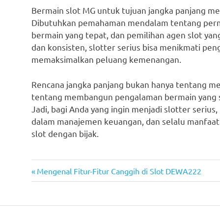
Bermain slot MG untuk tujuan jangka panjang m
Dibutuhkan pemahaman mendalam tentang permai
bermain yang tepat, dan pemilihan agen slot ya
dan konsisten, slotter serius bisa menikmati p
memaksimalkan peluang kemenangan.
Rencana jangka panjang bukan hanya tentang meng
tentang membangun pengalaman bermain yang st
Jadi, bagi Anda yang ingin menjadi slotter serius
dalam manajemen keuangan, dan selalu manfaat
slot dengan bijak.
Previous
Post
Mengenal Fitur-Fitur Canggih di Slot DEWA222
Post:
navigation