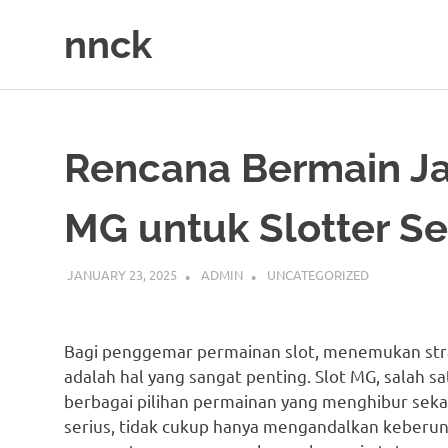
Skip
nnck
to
content
Rencana Bermain Ja
MG untuk Slotter Se
JANUARY 23, 2025
ADMIN
UNCATEGORIZED
Bagi penggemar permainan slot, menemukan stra
adalah hal yang sangat penting. Slot MG, salah s
berbagai pilihan permainan yang menghibur seka
serius, tidak cukup hanya mengandalkan keberu