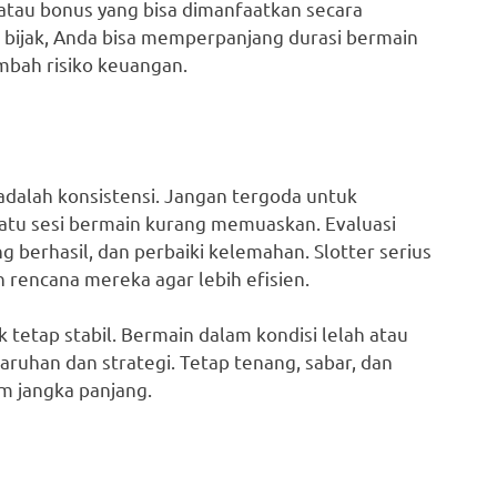
 atau bonus yang bisa dimanfaatkan secara
 bijak, Anda bisa memperpanjang durasi bermain
bah risiko keuangan.
adalah konsistensi. Jangan tergoda untuk
satu sesi bermain kurang memuaskan. Evaluasi
ng berhasil, dan perbaiki kelemahan. Slotter serius
 rencana mereka agar lebih efisien.
k tetap stabil. Bermain dalam kondisi lelah atau
aruhan dan strategi. Tetap tenang, sabar, dan
lam jangka panjang.