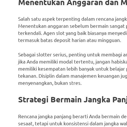
Menentukan Anggaran dan 
Salah satu aspek terpenting dalam rencana jan
Menentukan anggaran sebelum bermain sangat p
terkendali. Agen slot yang baik biasanya menyed
termasuk batas deposit harian atau mingguan.
Sebagai slotter serius, penting untuk membagi a
jika Anda memiliki modal tertentu, jangan habisk
memiliki kesempatan lebih banyak untuk belajar
tekanan. Disiplin dalam manajemen keuangan j
menyenangkan, bukan stres.
Strategi Bermain Jangka Pan
Rencana jangka panjang berarti Anda bermain 
sesaat, tetapi untuk konsistensi dalam jangka wak