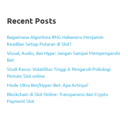
Recent Posts
Bagaimana Algoritma RNG Habanero Menjamin
Keadilan Setiap Putaran di Slot?
Visual, Audio, dan Hype: Jangan Sampai Mempengaruhi
Bet
Studi Kasus: Volatilitas Tinggi & Pengaruh Psikologi
Pemain Slot online
Mode Ultra Bet/Hyper Bet: Apa Artinya?
Blockchain di Slot Online: Transparansi dan Crypto
Payment Slot