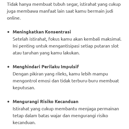
Tidak hanya membuat tubuh segar, istirahat yang cukup
juga membawa manfaat lain saat kamu bermain judi
online.
Meningkatkan Konsentrasi
Setelah istirahat, fokus kamu akan kembali maksimal.
Ini penting untuk mengantisipasi setiap putaran slot
atau taruhan yang kamu lakukan.
Menghindari Perilaku Impulsif
Dengan pikiran yang rileks, kamu lebih mampu
mengontrol emosi dan tidak terburu-buru membuat
keputusan.
Mengurangi Risiko Kecanduan
Istirahat yang cukup membantu menjaga permainan
tetap dalam batas wajar dan mengurangi risiko
kecanduan.