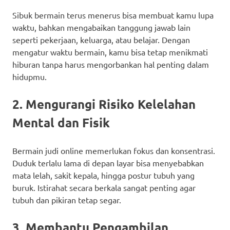
Sibuk bermain terus menerus bisa membuat kamu lupa
waktu, bahkan mengabaikan tanggung jawab lain
seperti pekerjaan, keluarga, atau belajar. Dengan
mengatur waktu bermain, kamu bisa tetap menikmati
hiburan tanpa harus mengorbankan hal penting dalam
hidupmu.
2. Mengurangi Risiko Kelelahan
Mental dan Fisik
Bermain judi online memerlukan fokus dan konsentrasi.
Duduk terlalu lama di depan layar bisa menyebabkan
mata lelah, sakit kepala, hingga postur tubuh yang
buruk. Istirahat secara berkala sangat penting agar
tubuh dan pikiran tetap segar.
3. Membantu Pengambilan