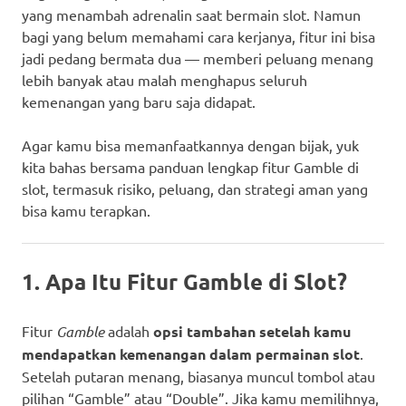
yang menambah adrenalin saat bermain slot. Namun
bagi yang belum memahami cara kerjanya, fitur ini bisa
jadi pedang bermata dua — memberi peluang menang
lebih banyak atau malah menghapus seluruh
kemenangan yang baru saja didapat.
Agar kamu bisa memanfaatkannya dengan bijak, yuk
kita bahas bersama panduan lengkap fitur Gamble di
slot, termasuk risiko, peluang, dan strategi aman yang
bisa kamu terapkan.
1. Apa Itu Fitur Gamble
di Slot?
Fitur
Gamble
adalah
opsi tambahan setelah kamu
mendapatkan kemenangan dalam permainan slot
.
Setelah putaran menang, biasanya muncul tombol atau
pilihan “Gamble” atau “Double”. Jika kamu memilihnya,