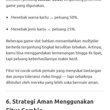
game yang digunakan.
Menebak warna kartu → peluang 50%.
Menebak jenis kartu → peluang 25%.
Beberapa game slot bahkan menambahkan
multiplier
berbeda tergantung tingkat kesulitan tebakan. Artinya,
kamu bisa menggandakan kemenangan hingga 4x lipat,
tapi peluang keberhasilannya makin kecil.
Fitur ini cocok untuk pemain yang menyukai tantangan
dan punya toleransi risiko tinggi — tapi sebaiknya
dihindari oleh mereka yang lebih suka bermain aman.
6. Strategi Aman Menggunakan