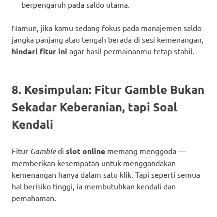
berpengaruh pada saldo utama.
Namun, jika kamu sedang fokus pada manajemen saldo
jangka panjang atau tengah berada di sesi kemenangan,
hindari fitur ini
agar hasil permainanmu tetap stabil.
8. Kesimpulan: Fitur Gamble Bukan
Sekadar Keberanian, tapi Soal
Kendali
Fitur
Gamble
di
slot online
memang menggoda —
memberikan kesempatan untuk menggandakan
kemenangan hanya dalam satu klik. Tapi seperti semua
hal berisiko tinggi, ia membutuhkan kendali dan
pemahaman.