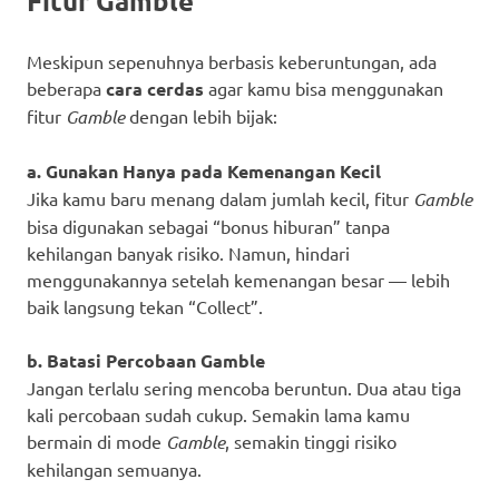
Fitur Gamble
Meskipun sepenuhnya berbasis keberuntungan, ada
beberapa
cara cerdas
agar kamu bisa menggunakan
fitur
Gamble
dengan lebih bijak:
a. Gunakan Hanya pada Kemenangan Kecil
Jika kamu baru menang dalam jumlah kecil, fitur
Gamble
bisa digunakan sebagai “bonus hiburan” tanpa
kehilangan banyak risiko. Namun, hindari
menggunakannya setelah kemenangan besar — lebih
baik langsung tekan “Collect”.
b. Batasi Percobaan Gamble
Jangan terlalu sering mencoba beruntun. Dua atau tiga
kali percobaan sudah cukup. Semakin lama kamu
bermain di mode
Gamble
, semakin tinggi risiko
kehilangan semuanya.