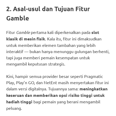
2. Asal-usul dan Tujuan Fitur
Gamble
Fitur
Gamble
pertama kali diperkenalkan pada
slot
klasik di mesin fisik
. Kala itu, fitur ini dimaksudkan
untuk memberikan elemen tambahan yang lebih
interaktif — bukan hanya menunggu gulungan berhenti,
tapi juga memberi pemain kesempatan untuk
mengambil keputusan strategis.
Kini, hampir semua provider besar seperti Pragmatic
Play, Play’n GO, dan NetEnt masih menyertakan fitur ini
dalam versi digitalnya. Tujuannya sama:
meningkatkan
keseruan dan memberikan opsi risiko tinggi untuk
hadiah tinggi
bagi pemain yang berani mengambil
peluang.