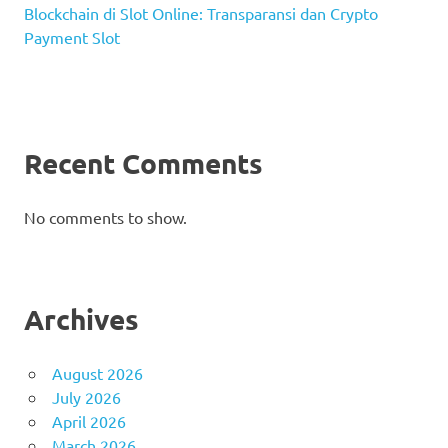
Blockchain di Slot Online: Transparansi dan Crypto
Payment Slot
Recent Comments
No comments to show.
Archives
August 2026
July 2026
April 2026
March 2026