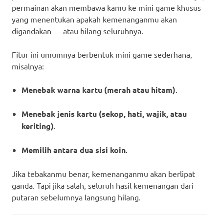
permainan akan membawa kamu ke mini game khusus
yang menentukan apakah kemenanganmu akan
digandakan — atau hilang seluruhnya.
Fitur ini umumnya berbentuk mini game sederhana,
misalnya:
Menebak warna kartu (merah atau hitam)
.
Menebak jenis kartu (sekop, hati, wajik, atau
keriting)
.
Memilih antara dua sisi koin
.
Jika tebakanmu benar, kemenanganmu akan berlipat
ganda. Tapi jika salah, seluruh hasil kemenangan dari
putaran sebelumnya langsung hilang.