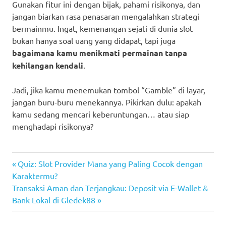
Gunakan fitur ini dengan bijak, pahami risikonya, dan
jangan biarkan rasa penasaran mengalahkan strategi
bermainmu. Ingat, kemenangan sejati di dunia slot
bukan hanya soal uang yang didapat, tapi juga
bagaimana kamu menikmati permainan tanpa
kehilangan kendali
.
Jadi, jika kamu menemukan tombol “Gamble” di layar,
jangan buru-buru menekannya. Pikirkan dulu: apakah
kamu sedang mencari keberuntungan… atau siap
menghadapi risikonya?
Previous
Post
Quiz: Slot Provider Mana yang Paling Cocok dengan
Post:
Karaktermu?
navigation
Next
Transaksi Aman dan Terjangkau: Deposit via E-Wallet &
Post:
Bank Lokal di Gledek88