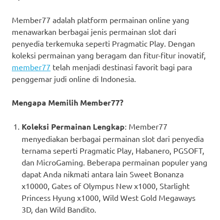
Member77 adalah platform permainan online yang
menawarkan berbagai jenis permainan slot dari
penyedia terkemuka seperti Pragmatic Play. Dengan
koleksi permainan yang beragam dan fitur-fitur inovatif,
member77
telah menjadi destinasi favorit bagi para
penggemar judi online di Indonesia.
Mengapa Memilih Member77?
Koleksi Permainan Lengkap
: Member77
menyediakan berbagai permainan slot dari penyedia
ternama seperti Pragmatic Play, Habanero, PGSOFT,
dan MicroGaming. Beberapa permainan populer yang
dapat Anda nikmati antara lain Sweet Bonanza
x10000, Gates of Olympus New x1000, Starlight
Princess Hyung x1000, Wild West Gold Megaways
3D, dan Wild Bandito.