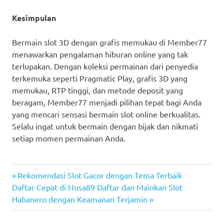
Kesimpulan
Bermain slot 3D dengan grafis memukau di Member77
menawarkan pengalaman hiburan online yang tak
terlupakan. Dengan koleksi permainan dari penyedia
terkemuka seperti Pragmatic Play, grafis 3D yang
memukau, RTP tinggi, dan metode deposit yang
beragam, Member77 menjadi pilihan tepat bagi Anda
yang mencari sensasi bermain slot online berkualitas.
Selalu ingat untuk bermain dengan bijak dan nikmati
setiap momen permainan Anda.
Previous
Post
Rekomendasi Slot Gacor dengan Tema Terbaik
Next
Post:
Daftar Cepat di Nusa89 Daftar dan Mainkan Slot
navigation
Post:
Habanero dengan Keamanan Terjamin