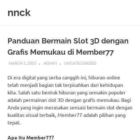
Skip
nnck
to
content
Panduan Bermain Slot 3D dengan
Grafis Memukau di Member77
MARCH 2, 2025
ADMIN
UNCATEGORIZED
Di era digital yang serba canggih ini, hiburan online
telah menjadi bagian tak terpisahkan dari kehidupan
kita. Salah satu bentuk hiburan yang semakin populer
adalah permainan slot 3D dengan grafis memukau. Bagi
Anda yang ingin merasakan sensasi bermain slot dengan
kualitas visual terbaik, Member77 adalah pilihan yang
tepat.
Apa Itu Member77?