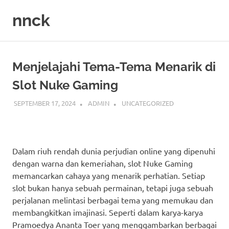
Skip
nnck
to
content
Menjelajahi Tema-Tema Menarik di
Slot Nuke Gaming
SEPTEMBER 17, 2024
ADMIN
UNCATEGORIZED
Dalam riuh rendah dunia perjudian online yang dipenuhi
dengan warna dan kemeriahan, slot Nuke Gaming
memancarkan cahaya yang menarik perhatian. Setiap
slot bukan hanya sebuah permainan, tetapi juga sebuah
perjalanan melintasi berbagai tema yang memukau dan
membangkitkan imajinasi. Seperti dalam karya-karya
Pramoedya Ananta Toer yang menggambarkan berbagai