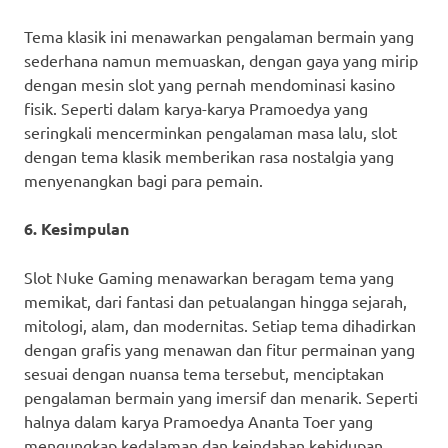
Tema klasik ini menawarkan pengalaman bermain yang
sederhana namun memuaskan, dengan gaya yang mirip
dengan mesin slot yang pernah mendominasi kasino
fisik. Seperti dalam karya-karya Pramoedya yang
seringkali mencerminkan pengalaman masa lalu, slot
dengan tema klasik memberikan rasa nostalgia yang
menyenangkan bagi para pemain.
6. Kesimpulan
Slot Nuke Gaming menawarkan beragam tema yang
memikat, dari fantasi dan petualangan hingga sejarah,
mitologi, alam, dan modernitas. Setiap tema dihadirkan
dengan grafis yang menawan dan fitur permainan yang
sesuai dengan nuansa tema tersebut, menciptakan
pengalaman bermain yang imersif dan menarik. Seperti
halnya dalam karya Pramoedya Ananta Toer yang
mengungkap kedalaman dan keindahan kehidupan