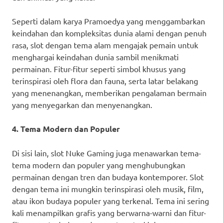
Seperti dalam karya Pramoedya yang menggambarkan
keindahan dan kompleksitas dunia alami dengan penuh
rasa, slot dengan tema alam mengajak pemain untuk
menghargai keindahan dunia sambil menikmati
permainan. Fitur-fitur seperti simbol khusus yang
terinspirasi oleh flora dan fauna, serta latar belakang
yang menenangkan, memberikan pengalaman bermain
yang menyegarkan dan menyenangkan.
4. Tema Modern dan Populer
Di sisi lain, slot Nuke Gaming juga menawarkan tema-
tema modern dan populer yang menghubungkan
permainan dengan tren dan budaya kontemporer. Slot
dengan tema ini mungkin terinspirasi oleh musik, film,
atau ikon budaya populer yang terkenal. Tema ini sering
kali menampilkan grafis yang berwarna-warni dan fitur-