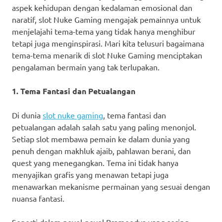
aspek kehidupan dengan kedalaman emosional dan
naratif, slot Nuke Gaming mengajak pemainnya untuk
menjelajahi tema-tema yang tidak hanya menghibur
tetapi juga menginspirasi. Mari kita telusuri bagaimana
tema-tema menarik di slot Nuke Gaming menciptakan
pengalaman bermain yang tak terlupakan.
1. Tema Fantasi dan Petualangan
Di dunia
slot nuke gaming
, tema fantasi dan
petualangan adalah salah satu yang paling menonjol.
Setiap slot membawa pemain ke dalam dunia yang
penuh dengan makhluk ajaib, pahlawan berani, dan
quest yang menegangkan. Tema ini tidak hanya
menyajikan grafis yang menawan tetapi juga
menawarkan mekanisme permainan yang sesuai dengan
nuansa fantasi.
Seperti dalam novel-novel Pramoedya yang sering