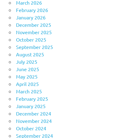
March 2026
February 2026
January 2026
December 2025
November 2025
October 2025
September 2025
August 2025
July 2025
June 2025
May 2025
April 2025
March 2025
February 2025
January 2025
December 2024
November 2024
October 2024
September 2024