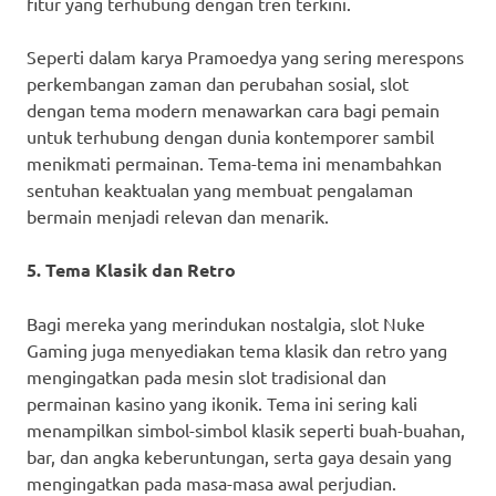
fitur yang terhubung dengan tren terkini.
Seperti dalam karya Pramoedya yang sering merespons
perkembangan zaman dan perubahan sosial, slot
dengan tema modern menawarkan cara bagi pemain
untuk terhubung dengan dunia kontemporer sambil
menikmati permainan. Tema-tema ini menambahkan
sentuhan keaktualan yang membuat pengalaman
bermain menjadi relevan dan menarik.
5. Tema Klasik dan Retro
Bagi mereka yang merindukan nostalgia, slot Nuke
Gaming juga menyediakan tema klasik dan retro yang
mengingatkan pada mesin slot tradisional dan
permainan kasino yang ikonik. Tema ini sering kali
menampilkan simbol-simbol klasik seperti buah-buahan,
bar, dan angka keberuntungan, serta gaya desain yang
mengingatkan pada masa-masa awal perjudian.