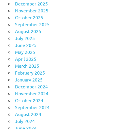
December 2025
November 2025
October 2025
September 2025
August 2025
July 2025
June 2025
May 2025
April 2025
March 2025
February 2025
January 2025
December 2024
November 2024
October 2024
September 2024
August 2024
July 2024
June 2024