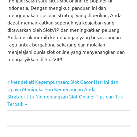
menjadi salah satu situs slot online terpopuler di
Indonesia. Dengan mengikuti panduan ini dan
menggunakan tips dan strategi yang diberikan, Anda
dapat memanfaatkan sepenuhnya keajaiban yang
ditawarkan oleh SlotVIP dan meningkatkan peluang
Anda untuk meraih kemenangan yang besar. Jangan
ragu untuk bergabung sekarang dan mulailah
menjelajahi dunia slot online yang menyenangkan dan
mengasyikkan di SlotVIP!
Previous
Post
Mendekati Kesempurnaan: Slot Gacor Hari Ini dan
Post:
Upaya Meningkatkan Kemenangan Anda
navigation
Next
Strategi Jitu Memenangkan Slot Online: Tips dan Trik
Post:
Terbaik