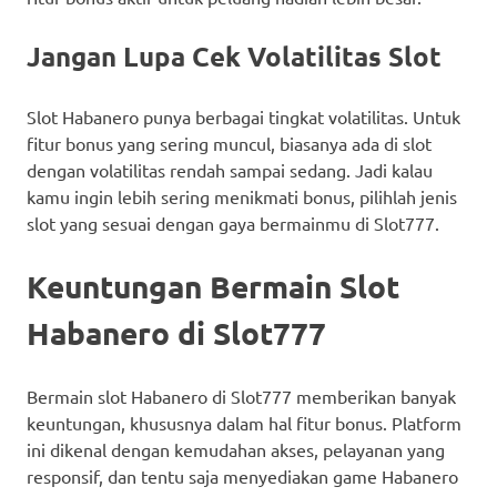
Jangan Lupa Cek Volatilitas Slot
Slot Habanero punya berbagai tingkat volatilitas. Untuk
fitur bonus yang sering muncul, biasanya ada di slot
dengan volatilitas rendah sampai sedang. Jadi kalau
kamu ingin lebih sering menikmati bonus, pilihlah jenis
slot yang sesuai dengan gaya bermainmu di Slot777.
Keuntungan Bermain Slot
Habanero di Slot777
Bermain slot Habanero di Slot777 memberikan banyak
keuntungan, khususnya dalam hal fitur bonus. Platform
ini dikenal dengan kemudahan akses, pelayanan yang
responsif, dan tentu saja menyediakan game Habanero