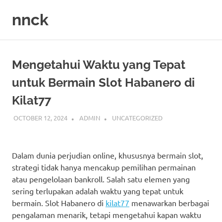
Skip
nnck
to
content
Mengetahui Waktu yang Tepat
untuk Bermain Slot Habanero di
Kilat77
OCTOBER 12, 2024
ADMIN
UNCATEGORIZED
Dalam dunia perjudian online, khususnya bermain slot,
strategi tidak hanya mencakup pemilihan permainan
atau pengelolaan bankroll. Salah satu elemen yang
sering terlupakan adalah waktu yang tepat untuk
bermain. Slot Habanero di
kilat77
menawarkan berbagai
pengalaman menarik, tetapi mengetahui kapan waktu