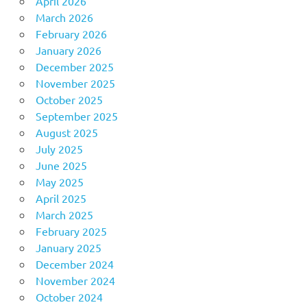
April 2026
March 2026
February 2026
January 2026
December 2025
November 2025
October 2025
September 2025
August 2025
July 2025
June 2025
May 2025
April 2025
March 2025
February 2025
January 2025
December 2024
November 2024
October 2024