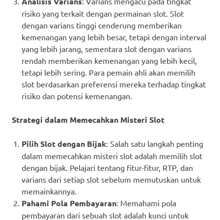
Analisis Varians
: Varians mengacu pada tingkat
risiko yang terkait dengan permainan slot. Slot
dengan varians tinggi cenderung memberikan
kemenangan yang lebih besar, tetapi dengan interval
yang lebih jarang, sementara slot dengan varians
rendah memberikan kemenangan yang lebih kecil,
tetapi lebih sering. Para pemain ahli akan memilih
slot berdasarkan preferensi mereka terhadap tingkat
risiko dan potensi kemenangan.
Strategi dalam Memecahkan Misteri Slot
Pilih Slot dengan Bijak
: Salah satu langkah penting
dalam memecahkan misteri slot adalah memilih slot
dengan bijak. Pelajari tentang fitur-fitur, RTP, dan
varians dari setiap slot sebelum memutuskan untuk
memainkannya.
Pahami Pola Pembayaran
: Memahami pola
pembayaran dari sebuah slot adalah kunci untuk