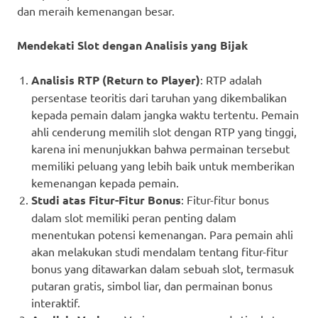
dan meraih kemenangan besar.
Mendekati Slot dengan Analisis yang Bijak
Analisis RTP (Return to Player)
: RTP adalah
persentase teoritis dari taruhan yang dikembalikan
kepada pemain dalam jangka waktu tertentu. Pemain
ahli cenderung memilih slot dengan RTP yang tinggi,
karena ini menunjukkan bahwa permainan tersebut
memiliki peluang yang lebih baik untuk memberikan
kemenangan kepada pemain.
Studi atas Fitur-Fitur Bonus
: Fitur-fitur bonus
dalam slot memiliki peran penting dalam
menentukan potensi kemenangan. Para pemain ahli
akan melakukan studi mendalam tentang fitur-fitur
bonus yang ditawarkan dalam sebuah slot, termasuk
putaran gratis, simbol liar, dan permainan bonus
interaktif.