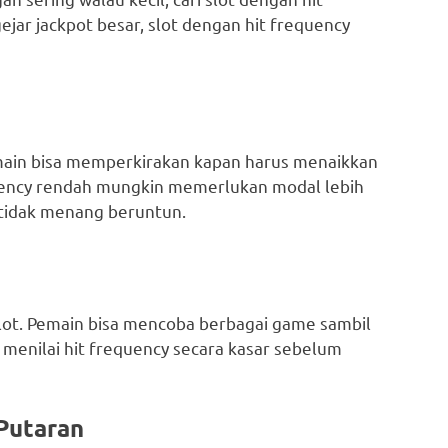
gejar jackpot besar, slot dengan hit frequency
ain bisa memperkirakan kapan harus menaikkan
uency rendah mungkin memerlukan modal lebih
 tidak menang beruntun.
lot. Pemain bisa mencoba berbagai game sambil
enilai hit frequency secara kasar sebelum
Putaran