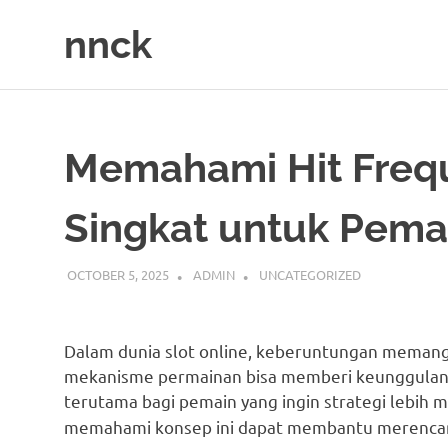
Skip
nnck
to
content
Memahami Hit Freq
Singkat untuk Pema
OCTOBER 5, 2025
ADMIN
UNCATEGORIZED
Dalam dunia slot online, keberuntungan memang
mekanisme permainan bisa memberi keunggulan ter
terutama bagi pemain yang ingin strategi lebih 
memahami konsep ini dapat membantu merencanak