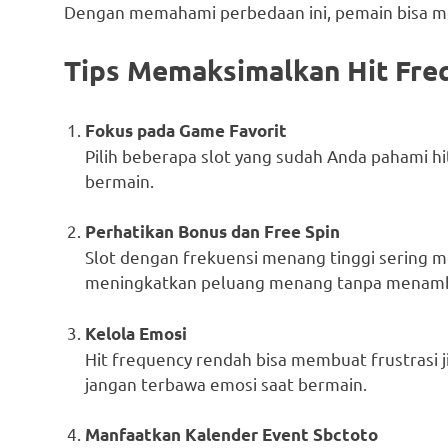
Dengan memahami perbedaan ini, pemain bisa me
Tips Memaksimalkan Hit Fre
Fokus pada Game Favorit
Pilih beberapa slot yang sudah Anda pahami h
bermain.
Perhatikan Bonus dan Free Spin
Slot dengan frekuensi menang tinggi sering m
meningkatkan peluang menang tanpa menam
Kelola Emosi
Hit frequency rendah bisa membuat frustrasi 
jangan terbawa emosi saat bermain.
Manfaatkan Kalender Event Sbctoto