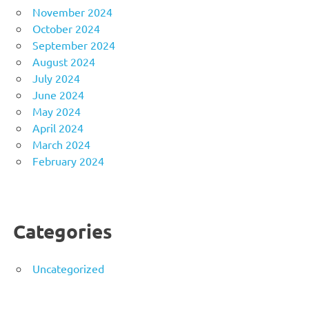
November 2024
October 2024
September 2024
August 2024
July 2024
June 2024
May 2024
April 2024
March 2024
February 2024
Categories
Uncategorized