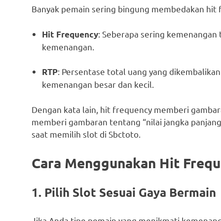
Banyak pemain sering bingung membedakan hit 
: Seberapa sering kemenangan t
Hit Frequency
kemenangan.
: Persentase total uang yang dikembalika
RTP
kemenangan besar dan kecil.
Dengan kata lain, hit frequency memberi gamba
memberi gambaran tentang “nilai jangka panjang
saat memilih slot di Sbctoto.
Cara Menggunakan Hit Frequ
1. Pilih Slot Sesuai Gaya Bermain
Jika Anda tipe pemain yang menikmati kemenangan