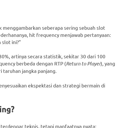
tuk menggambarkan seberapa sering sebuah slot
derhananya, hit frequency menjawab pertanyaan:
slot ini?”
30%, artinya secara statistik, sekitar 30 dari 100
equency berbeda dengan RTP (
Return to Player
), yang
 taruhan jangka panjang.
nyesuaikan ekspektasi dan strategi bermain di
ing?
terdengar teknis, tetapi manfaatnya nyata: