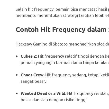
Selain hit frequency, pemain bisa mencatat hasi
membantu menentukan strategi taruhan lebih efekt
Contoh Hit Frequency dalam
Hacksaw Gaming di Sbctoto menghadirkan slot de
: Hit frequency relatif tinggi dengan
Cubes 2
pemain yang ingin bermain lama tanpa kehila
: Hit frequency sedang, tetapi ke
Chaos Crew
sangat besar.
: Hit frequency rendah
Wanted Dead or a Wild
besar dan siap dengan risiko tinggi.