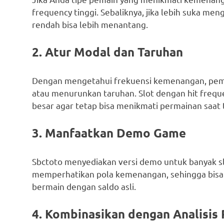
frequency tinggi. Sebaliknya, jika lebih suka men
rendah bisa lebih menantang.
2. Atur Modal dan Taruhan
Dengan mengetahui frekuensi kemenangan, pem
atau menurunkan taruhan. Slot dengan hit freq
besar agar tetap bisa menikmati permainan saat
3. Manfaatkan Demo Game
Sbctoto menyediakan versi demo untuk banyak s
memperhatikan pola kemenangan, sehingga bisa m
bermain dengan saldo asli.
4. Kombinasikan dengan Analisis 