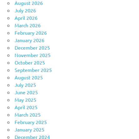
August 2026
July 2026
April 2026
March 2026
February 2026
January 2026
December 2025
November 2025
October 2025
September 2025
August 2025
July 2025
June 2025
May 2025
April 2025
March 2025
February 2025
January 2025
December 2024