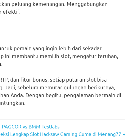
atkan peluang kemenangan. Menggabungkan
 efektif.
ntuk pemain yang ingin lebih dari sekadar
p ini membantu memilih slot, mengatur taruhan,
.
 dan fitur bonus, setiap putaran slot bisa
g. Jadi, sebelum memutar gulungan berikutnya,
ihan Anda. Dengan begitu, pengalaman bermain di
guntungkan.
ensi PAGCOR vs BMM Testlabs
xt
leksi Lengkap Slot Hacksaw Gaming Cuma di Menang77