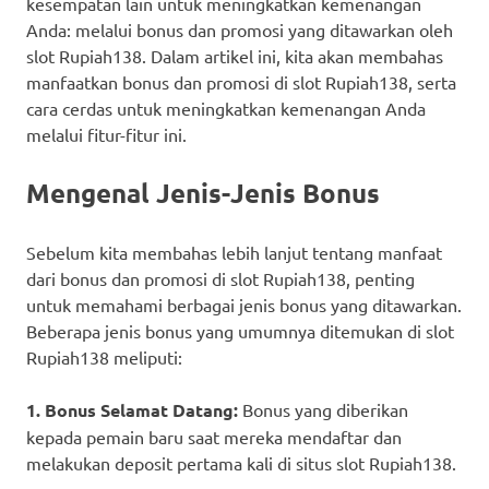
kesempatan lain untuk meningkatkan kemenangan
Anda: melalui bonus dan promosi yang ditawarkan oleh
slot Rupiah138. Dalam artikel ini, kita akan membahas
manfaatkan bonus dan promosi di slot Rupiah138, serta
cara cerdas untuk meningkatkan kemenangan Anda
melalui fitur-fitur ini.
Mengenal Jenis-Jenis Bonus
Sebelum kita membahas lebih lanjut tentang manfaat
dari bonus dan promosi di slot Rupiah138, penting
untuk memahami berbagai jenis bonus yang ditawarkan.
Beberapa jenis bonus yang umumnya ditemukan di slot
Rupiah138 meliputi:
1. Bonus Selamat Datang:
Bonus yang diberikan
kepada pemain baru saat mereka mendaftar dan
melakukan deposit pertama kali di situs slot Rupiah138.