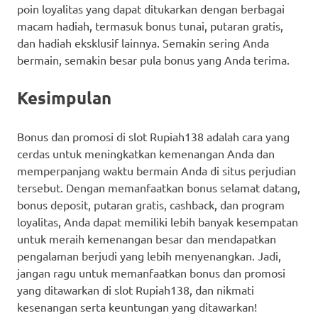
poin loyalitas yang dapat ditukarkan dengan berbagai
macam hadiah, termasuk bonus tunai, putaran gratis,
dan hadiah eksklusif lainnya. Semakin sering Anda
bermain, semakin besar pula bonus yang Anda terima.
Kesimpulan
Bonus dan promosi di slot Rupiah138 adalah cara yang
cerdas untuk meningkatkan kemenangan Anda dan
memperpanjang waktu bermain Anda di situs perjudian
tersebut. Dengan memanfaatkan bonus selamat datang,
bonus deposit, putaran gratis, cashback, dan program
loyalitas, Anda dapat memiliki lebih banyak kesempatan
untuk meraih kemenangan besar dan mendapatkan
pengalaman berjudi yang lebih menyenangkan. Jadi,
jangan ragu untuk memanfaatkan bonus dan promosi
yang ditawarkan di slot Rupiah138, dan nikmati
kesenangan serta keuntungan yang ditawarkan!