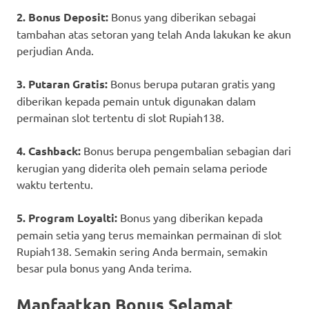
2. Bonus Deposit:
Bonus yang diberikan sebagai
tambahan atas setoran yang telah Anda lakukan ke akun
perjudian Anda.
3. Putaran Gratis:
Bonus berupa putaran gratis yang
diberikan kepada pemain untuk digunakan dalam
permainan slot tertentu di slot Rupiah138.
4. Cashback:
Bonus berupa pengembalian sebagian dari
kerugian yang diderita oleh pemain selama periode
waktu tertentu.
5. Program Loyalti:
Bonus yang diberikan kepada
pemain setia yang terus memainkan permainan di slot
Rupiah138. Semakin sering Anda bermain, semakin
besar pula bonus yang Anda terima.
Manfaatkan Bonus Selamat