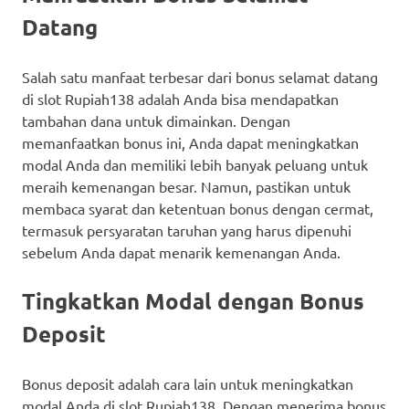
Datang
Salah satu manfaat terbesar dari bonus selamat datang
di slot Rupiah138 adalah Anda bisa mendapatkan
tambahan dana untuk dimainkan. Dengan
memanfaatkan bonus ini, Anda dapat meningkatkan
modal Anda dan memiliki lebih banyak peluang untuk
meraih kemenangan besar. Namun, pastikan untuk
membaca syarat dan ketentuan bonus dengan cermat,
termasuk persyaratan taruhan yang harus dipenuhi
sebelum Anda dapat menarik kemenangan Anda.
Tingkatkan Modal dengan Bonus
Deposit
Bonus deposit adalah cara lain untuk meningkatkan
modal Anda di slot Rupiah138. Dengan menerima bonus