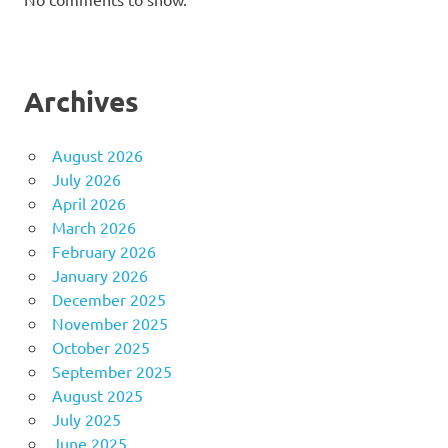
Archives
August 2026
July 2026
April 2026
March 2026
February 2026
January 2026
December 2025
November 2025
October 2025
September 2025
August 2025
July 2025
June 2025