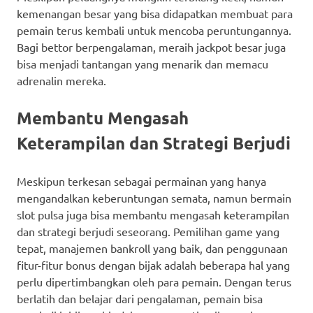
kemenangan besar yang bisa didapatkan membuat para
pemain terus kembali untuk mencoba peruntungannya.
Bagi bettor berpengalaman, meraih jackpot besar juga
bisa menjadi tantangan yang menarik dan memacu
adrenalin mereka.
Membantu Mengasah
Keterampilan dan Strategi Berjudi
Meskipun terkesan sebagai permainan yang hanya
mengandalkan keberuntungan semata, namun bermain
slot pulsa juga bisa membantu mengasah keterampilan
dan strategi berjudi seseorang. Pemilihan game yang
tepat, manajemen bankroll yang baik, dan penggunaan
fitur-fitur bonus dengan bijak adalah beberapa hal yang
perlu dipertimbangkan oleh para pemain. Dengan terus
berlatih dan belajar dari pengalaman, pemain bisa