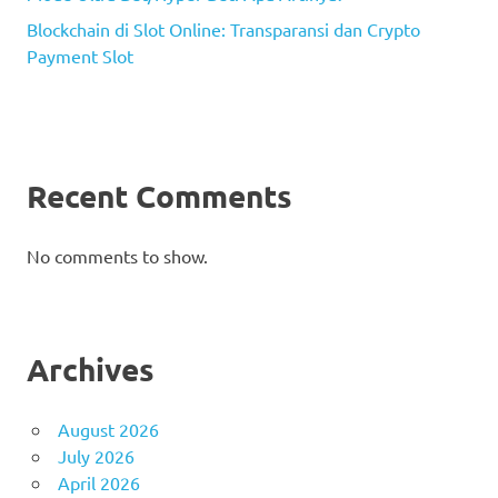
Blockchain di Slot Online: Transparansi dan Crypto
Payment Slot
Recent Comments
No comments to show.
Archives
August 2026
July 2026
April 2026