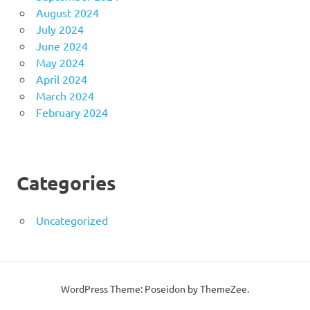
August 2024
July 2024
June 2024
May 2024
April 2024
March 2024
February 2024
Categories
Uncategorized
WordPress Theme: Poseidon by ThemeZee.