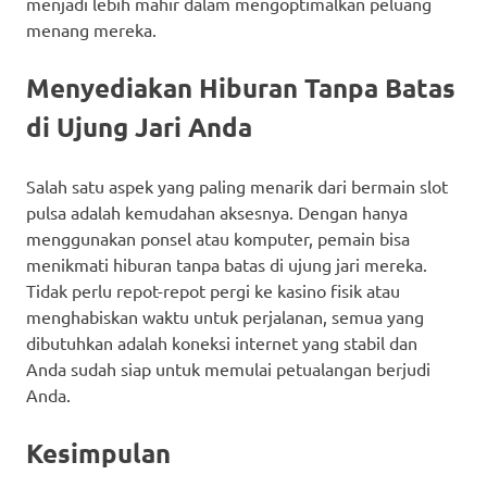
menjadi lebih mahir dalam mengoptimalkan peluang
menang mereka.
Menyediakan Hiburan Tanpa Batas
di Ujung Jari Anda
Salah satu aspek yang paling menarik dari bermain slot
pulsa adalah kemudahan aksesnya. Dengan hanya
menggunakan ponsel atau komputer, pemain bisa
menikmati hiburan tanpa batas di ujung jari mereka.
Tidak perlu repot-repot pergi ke kasino fisik atau
menghabiskan waktu untuk perjalanan, semua yang
dibutuhkan adalah koneksi internet yang stabil dan
Anda sudah siap untuk memulai petualangan berjudi
Anda.
Kesimpulan