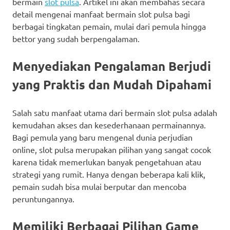
bermain
slot pulsa
. Artikel ini akan membahas secara
detail mengenai manfaat bermain slot pulsa bagi
berbagai tingkatan pemain, mulai dari pemula hingga
bettor yang sudah berpengalaman.
Menyediakan Pengalaman Berjudi
yang Praktis dan Mudah Dipahami
Salah satu manfaat utama dari bermain slot pulsa adalah
kemudahan akses dan kesederhanaan permainannya.
Bagi pemula yang baru mengenal dunia perjudian
online, slot pulsa merupakan pilihan yang sangat cocok
karena tidak memerlukan banyak pengetahuan atau
strategi yang rumit. Hanya dengan beberapa kali klik,
pemain sudah bisa mulai berputar dan mencoba
peruntungannya.
Memiliki Berbagai Pilihan Game