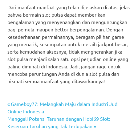
Dari manfaat-manfaat yang telah dijelaskan di atas, jelas
bahwa bermain slot pulsa dapat memberikan
pengalaman yang menyenangkan dan menguntungkan
bagi pemula maupun bettor berpengalaman. Dengan
kesederhanaan permainannya, beragam pilihan game
yang menarik, kesempatan untuk meraih jackpot besar,
serta kemudahan aksesnya, tidak mengherankan jika
slot pulsa menjadi salah satu opsi perjudian online yang
paling diminati di Indonesia. Jadi, jangan ragu untuk
mencoba peruntungan Anda di dunia slot pulsa dan
nikmati semua manfaat yang ditawarkannya!
Previous
Post
Gameboy77: Melangkah Maju dalam Industri Judi
Post:
Online Indonesia
navigation
Next
Menggali Potensi Taruhan dengan Hobi69 Slot:
Post:
Keseruan Taruhan yang Tak Terlupakan