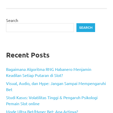
Search
SEARCH
Recent Posts
Bagaimana Algoritma RNG Habanero Menjamin
Keadilan Setiap Putaran di Slot?
Visual, Audio, dan Hype: Jangan Sampai Mempengaruhi
Bet
Studi Kasus: Volatilitas Tinggi & Pengaruh Psikologi
Pemain Slot online
Mode Ultra Bet/Hyper Bet: Apa Artinya?