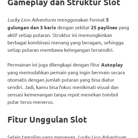
Gameplay dan Struktur Slot
Lucky Lion Adventures
menggunakan format
5
gulungan dan 3 baris
dengan sekitar
25 paylines
yang
aktif setiap putaran. Struktur ini memungkinkan
berbagai kombinasi menang yang beragam, sehingga
setiap putaran membawa ketegangan tersendiri.
Permainan ini juga dilengkapi dengan fitur
Autoplay
yang memudahkan pemain yang ingin bermain secara
otomatis dengan jumlah putaran yang bisa diatur
sendiri. Jadi, kamu bisa fokus menikmati visual dan
sensasi kemenangan tanpa repot menekan tombol
putar terus-menerus.
Fitur Unggulan Slot
Selain tampilan yang menawan,
Lucky Lion Adventures