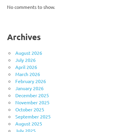
No comments to show.
Archives
August 2026
July 2026
April 2026
March 2026
February 2026
January 2026
December 2025
November 2025
October 2025
September 2025
August 2025
July 2025