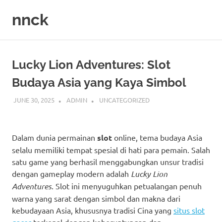
Skip
nnck
to
content
Lucky Lion Adventures: Slot
Budaya Asia yang Kaya Simbol
JUNE 30, 2025
ADMIN
UNCATEGORIZED
Dalam dunia permainan
slot
online, tema budaya Asia
selalu memiliki tempat spesial di hati para pemain. Salah
satu game yang berhasil menggabungkan unsur tradisi
dengan gameplay modern adalah
Lucky Lion
Adventures
. Slot ini menyuguhkan petualangan penuh
warna yang sarat dengan simbol dan makna dari
kebudayaan Asia, khususnya tradisi Cina yang
situs slot
gacor
terkenal dengan keberuntungan dan