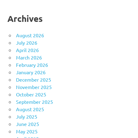
Archives
August 2026
July 2026
April 2026
March 2026
February 2026
January 2026
December 2025
November 2025
October 2025
September 2025
August 2025
July 2025
June 2025
May 2025