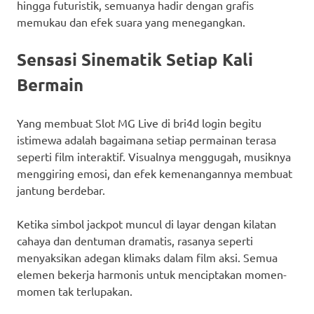
hingga futuristik, semuanya hadir dengan grafis
memukau dan efek suara yang menegangkan.
Sensasi Sinematik Setiap Kali
Bermain
Yang membuat Slot MG Live di bri4d login begitu
istimewa adalah bagaimana setiap permainan terasa
seperti film interaktif. Visualnya menggugah, musiknya
menggiring emosi, dan efek kemenangannya membuat
jantung berdebar.
Ketika simbol jackpot muncul di layar dengan kilatan
cahaya dan dentuman dramatis, rasanya seperti
menyaksikan adegan klimaks dalam film aksi. Semua
elemen bekerja harmonis untuk menciptakan momen-
momen tak terlupakan.