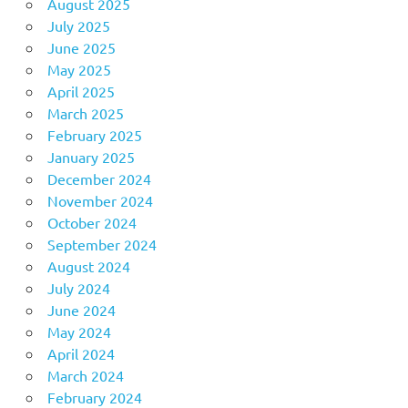
August 2025
July 2025
June 2025
May 2025
April 2025
March 2025
February 2025
January 2025
December 2024
November 2024
October 2024
September 2024
August 2024
July 2024
June 2024
May 2024
April 2024
March 2024
February 2024