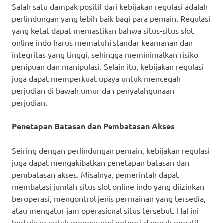
Salah satu dampak positif dari kebijakan regulasi adalah
perlindungan yang lebih baik bagi para pemain. Regulasi
yang ketat dapat memastikan bahwa situs-situs slot
online indo harus mematuhi standar keamanan dan
integritas yang tinggi, sehingga meminimalkan risiko
penipuan dan manipulasi. Selain itu, kebijakan regulasi
juga dapat memperkuat upaya untuk mencegah
perjudian di bawah umur dan penyalahgunaan
perjudian.
Penetapan Batasan dan Pembatasan Akses
Seiring dengan perlindungan pemain, kebijakan regulasi
juga dapat mengakibatkan penetapan batasan dan
pembatasan akses. Misalnya, pemerintah dapat
membatasi jumlah situs slot online indo yang diizinkan
beroperasi, mengontrol jenis permainan yang tersedia,
atau mengatur jam operasional situs tersebut. Hal ini
bertujuan untuk mengurangi potensi dampak negatif