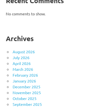
Recent Comments
No comments to show.
Archives
August 2026
July 2026
April 2026
March 2026
February 2026
January 2026
December 2025
November 2025
October 2025
September 2025