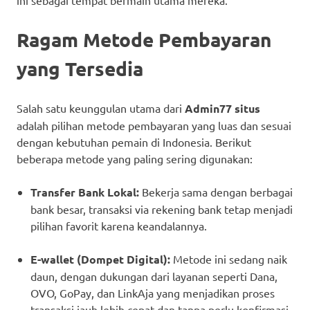
Ragam Metode Pembayaran
yang Tersedia
Salah satu keunggulan utama dari
Admin77 situs
adalah pilihan metode pembayaran yang luas dan sesuai
dengan kebutuhan pemain di Indonesia. Berikut
beberapa metode yang paling sering digunakan:
Transfer Bank Lokal:
Bekerja sama dengan berbagai
bank besar, transaksi via rekening bank tetap menjadi
pilihan favorit karena keandalannya.
E-wallet (Dompet Digital):
Metode ini sedang naik
daun, dengan dukungan dari layanan seperti Dana,
OVO, GoPay, dan LinkAja yang menjadikan proses
transaksi jauh lebih cepat dan tanpa perlu konfirmasi