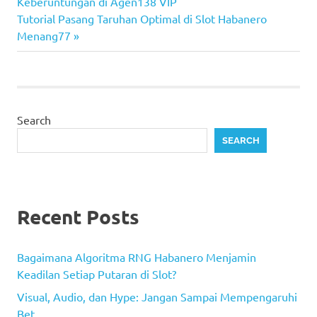
Post:
Keberuntungan di Agen138 VIP
navigation
Next
Tutorial Pasang Taruhan Optimal di Slot Habanero
Post:
Menang77
Search
SEARCH
Recent Posts
Bagaimana Algoritma RNG Habanero Menjamin
Keadilan Setiap Putaran di Slot?
Visual, Audio, dan Hype: Jangan Sampai Mempengaruhi
Bet