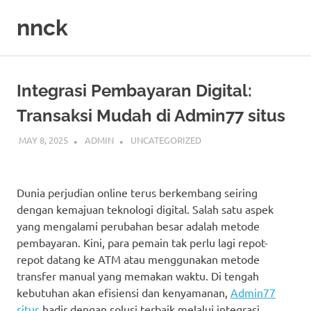
Skip
nnck
to
content
Integrasi Pembayaran Digital:
Transaksi Mudah di Admin77 situs
MAY 8, 2025
ADMIN
UNCATEGORIZED
Dunia perjudian online terus berkembang seiring
dengan kemajuan teknologi digital. Salah satu aspek
yang mengalami perubahan besar adalah metode
pembayaran. Kini, para pemain tak perlu lagi repot-
repot datang ke ATM atau menggunakan metode
transfer manual yang memakan waktu. Di tengah
kebutuhan akan efisiensi dan kenyamanan,
Admin77
situs
hadir dengan solusi terbaik melalui integrasi