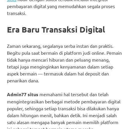
pembayaran digital yang memudahkan segala proses
transaksi.
Era Baru Transaksi Digital
Zaman sekarang, segalanya serba instan dan praktis.
Begitu pula saat bermain di platform judi online. Pemain
tidak hanya mencari hiburan dan peluang menang,
tetapi juga menginginkan kenyamanan dalam setiap
aspek bermain — termasuk dalam hal deposit dan
penarikan dana.
Admin77 situs
memahami hal tersebut dan telah
mengintegrasikan berbagai metode pembayaran digital
populer, sehingga setiap transaksi bisa dilakukan hanya
dalam hitungan menit, bahkan detik. Ini menjadi salah
satu alasan mengapa banyak pemain memilih platform
ini sebagai tempat bermain utama mereka.