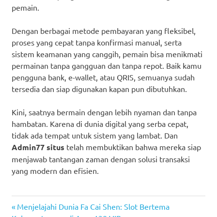
pemain.
Dengan berbagai metode pembayaran yang fleksibel,
proses yang cepat tanpa konfirmasi manual, serta
sistem keamanan yang canggih, pemain bisa menikmati
permainan tanpa gangguan dan tanpa repot. Baik kamu
pengguna bank, e-wallet, atau QRIS, semuanya sudah
tersedia dan siap digunakan kapan pun dibutuhkan.
Kini, saatnya bermain dengan lebih nyaman dan tanpa
hambatan. Karena di dunia digital yang serba cepat,
tidak ada tempat untuk sistem yang lambat. Dan
Admin77 situs
telah membuktikan bahwa mereka siap
menjawab tantangan zaman dengan solusi transaksi
yang modern dan efisien.
Previous
Post
Menjelajahi Dunia Fa Cai Shen: Slot Bertema