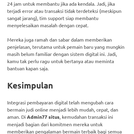
24 jam untuk membantu jika ada kendala. Jadi, jika
terjadi error atau transaksi tidak terdeteksi (meskipun
sangat jarang), tim support siap membantu
menyelesaikan masalah dengan cepat.
Mereka juga ramah dan sabar dalam memberikan
penjelasan, terutama untuk pemain baru yang mungkin
masih belum familiar dengan sistem digital ini. Jadi,
kamu tak perlu ragu untuk bertanya atau meminta
bantuan kapan saja.
Kesimpulan
Integrasi pembayaran digital telah mengubah cara
bermain judi online menjadi lebih mudah, cepat, dan
aman. Di
Admin77 situs
, kemudahan transaksi ini
menjadi bagian dari komitmen mereka untuk
memberikan pengalaman bermain terbaik bagi semua