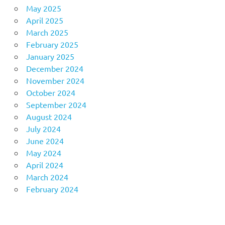
May 2025
April 2025
March 2025
February 2025
January 2025
December 2024
November 2024
October 2024
September 2024
August 2024
July 2024
June 2024
May 2024
April 2024
March 2024
February 2024