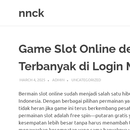
Skip
nnck
to
content
Game Slot Online d
Terbanyak di Login
MARCH 4, 2025
ADMIN
UNCATEGORIZED
Bermain slot online sudah menjadi salah satu hi
Indonesia. Dengan berbagai pilihan permainan 
tidak heran jika game ini terus berkembang pesat.
permainan slot adalah free spin—putaran grat
kesempatan lebih besar tanpa harus menambah t
menawarkan kesempatan yang sama banyaknya un