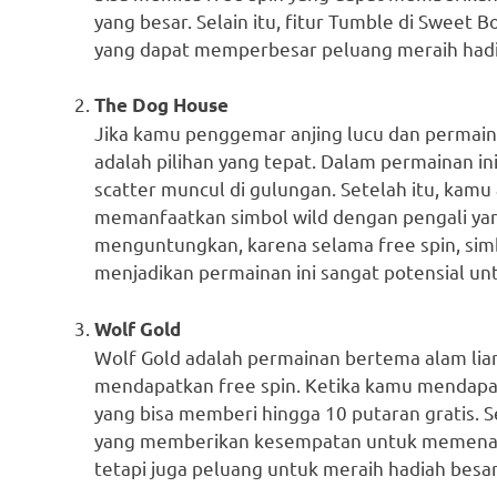
yang besar. Selain itu, fitur Tumble di Swe
yang dapat memperbesar peluang meraih hadi
The Dog House
Jika kamu penggemar anjing lucu dan permai
adalah pilihan yang tepat. Dalam permainan in
scatter muncul di gulungan. Setelah itu, kamu 
memanfaatkan simbol wild dengan pengali yang 
menguntungkan, karena selama free spin, s
menjadikan permainan ini sangat potensial un
Wolf Gold
Wolf Gold adalah permainan bertema alam li
mendapatkan free spin. Ketika kamu mendapat
yang bisa memberi hingga 10 putaran gratis. S
yang memberikan kesempatan untuk memenangka
tetapi juga peluang untuk meraih hadiah besar