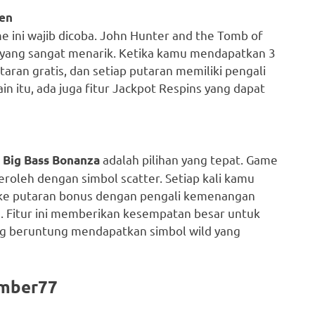
een
 ini wajib dicoba. John Hunter and the Tomb of
 yang sangat menarik. Ketika kamu mendapatkan 3
ran gratis, dan setiap putaran memiliki pengali
 itu, ada juga fitur Jackpot Respins yang dapat
a
adalah pilihan yang tepat. Game
Big Bass Bonanza
eroleh dengan simbol scatter. Setiap kali kamu
a ke putaran bonus dengan pengali kemenangan
u. Fitur ini memberikan kesempatan besar untuk
ng beruntung mendapatkan simbol wild yang
ember77