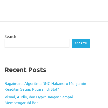
Search
SEARCH
Recent Posts
Bagaimana Algoritma RNG Habanero Menjamin
Keadilan Setiap Putaran di Slot?
Visual, Audio, dan Hype: Jangan Sampai
Mempengaruhi Bet