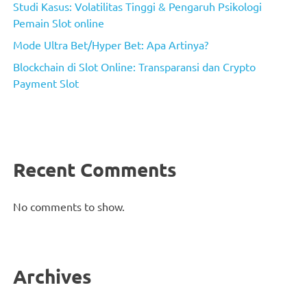
Studi Kasus: Volatilitas Tinggi & Pengaruh Psikologi
Pemain Slot online
Mode Ultra Bet/Hyper Bet: Apa Artinya?
Blockchain di Slot Online: Transparansi dan Crypto
Payment Slot
Recent Comments
No comments to show.
Archives