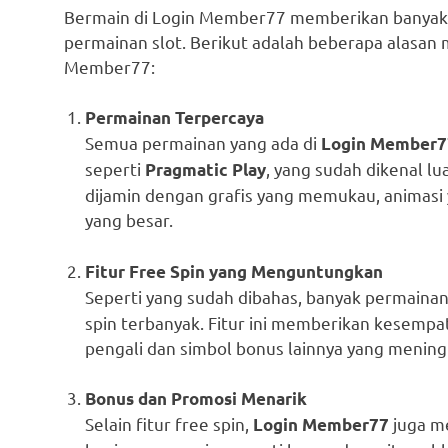
Bermain di Login Member77 memberikan banyak
permainan slot. Berikut adalah beberapa alasa
Member77:
Permainan Terpercaya
Semua permainan yang ada di
Login Member7
seperti
, yang sudah dikenal lu
Pragmatic Play
dijamin dengan grafis yang memukau, animasi
yang besar.
Fitur Free Spin yang Menguntungkan
Seperti yang sudah dibahas, banyak permainan
spin terbanyak. Fitur ini memberikan kesemp
pengali dan simbol bonus lainnya yang menin
Bonus dan Promosi Menarik
Selain fitur free spin,
juga m
Login Member77