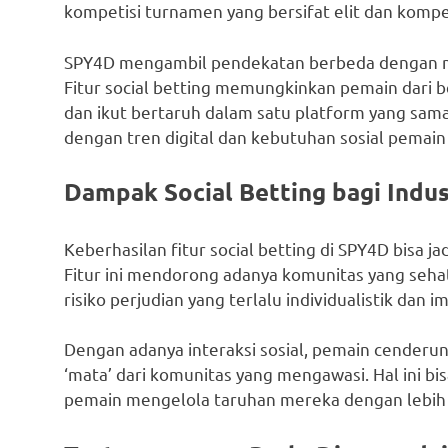
kompetisi turnamen yang bersifat elit dan kompet
SPY4D mengambil pendekatan berbeda dengan men
Fitur social betting memungkinkan pemain dari be
dan ikut bertaruh dalam satu platform yang sam
dengan tren digital dan kebutuhan sosial pemai
Dampak Social Betting bagi Indust
Keberhasilan fitur social betting di SPY4D bisa jadi
Fitur ini mendorong adanya komunitas yang sehat
risiko perjudian yang terlalu individualistik dan im
Dengan adanya interaksi sosial, pemain cenderu
‘mata’ dari komunitas yang mengawasi. Hal ini b
pemain mengelola taruhan mereka dengan lebih 