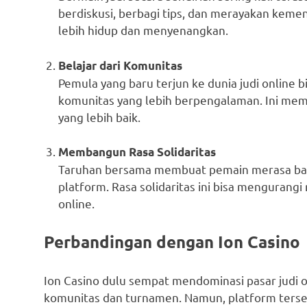
berdiskusi, berbagi tips, dan merayakan keme
lebih hidup dan menyenangkan.
Belajar dari Komunitas
Pemula yang baru terjun ke dunia judi online 
komunitas yang lebih berpengalaman. Ini memb
yang lebih baik.
Membangun Rasa Solidaritas
Taruhan bersama membuat pemain merasa bagi
platform. Rasa solidaritas ini bisa mengurangi
online.
Perbandingan dengan Ion Casino
Ion Casino dulu sempat mendominasi pasar judi o
komunitas dan turnamen. Namun, platform terseb