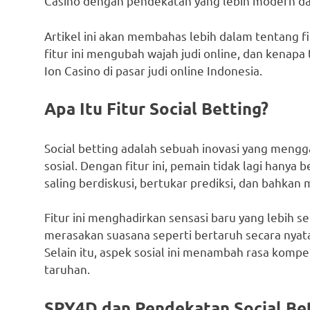
Casino dengan pendekatan yang lebih modern d
Artikel ini akan membahas lebih dalam tentang fi
fitur ini mengubah wajah judi online, dan kenapa 
Ion Casino di pasar judi online Indonesia.
Apa Itu Fitur Social Betting?
Social betting adalah sebuah inovasi yang meng
sosial. Dengan fitur ini, pemain tidak lagi hanya
saling berdiskusi, bertukar prediksi, dan bahka
Fitur ini menghadirkan sensasi baru yang lebih 
merasakan suasana seperti bertaruh secara nyat
Selain itu, aspek sosial ini menambah rasa kompe
taruhan.
SPY4D dan Pendekatan Social Bet