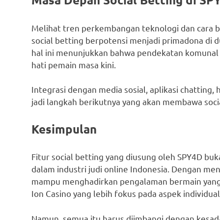
Melihat tren perkembangan teknologi dan cara be
social betting berpotensi menjadi primadona di 
hal ini menunjukkan bahwa pendekatan komunal 
hati pemain masa kini.
Integrasi dengan media sosial, aplikasi chatting
jadi langkah berikutnya yang akan membawa social
Kesimpulan
Fitur social betting yang diusung oleh SPY4D buka
dalam industri judi online Indonesia. Dengan m
mampu menghadirkan pengalaman bermain yang l
Ion Casino yang lebih fokus pada aspek individual
Namun, semua itu harus diimbangi dengan kesada