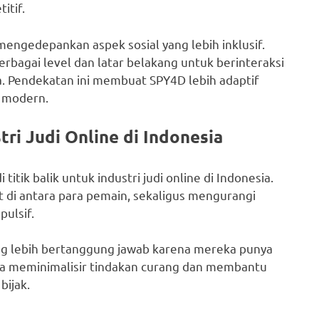
itif.
gedepankan aspek sosial yang lebih inklusif.
rbagai level dan latar belakang untuk berinteraksi
a. Pendekatan ini membuat SPY4D lebih adaptif
n modern.
ri Judi Online di Indonesia
 titik balik untuk industri judi online di Indonesia.
 di antara para pemain, sekaligus mengurangi
pulsif.
ng lebih bertanggung jawab karena mereka punya
isa meminimalisir tindakan curang dan membantu
bijak.