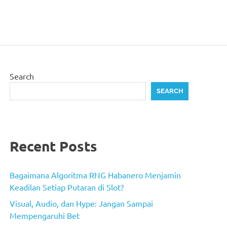
Search
SEARCH
Recent Posts
Bagaimana Algoritma RNG Habanero Menjamin
Keadilan Setiap Putaran di Slot?
Visual, Audio, dan Hype: Jangan Sampai
Mempengaruhi Bet