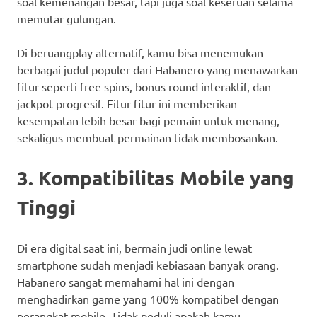
soal kemenangan besar, tapi juga soal keseruan selama
memutar gulungan.
Di beruangplay alternatif, kamu bisa menemukan
berbagai judul populer dari Habanero yang menawarkan
fitur seperti free spins, bonus round interaktif, dan
jackpot progresif. Fitur-fitur ini memberikan
kesempatan lebih besar bagi pemain untuk menang,
sekaligus membuat permainan tidak membosankan.
3. Kompatibilitas Mobile yang
Tinggi
Di era digital saat ini, bermain judi online lewat
smartphone sudah menjadi kebiasaan banyak orang.
Habanero sangat memahami hal ini dengan
menghadirkan game yang 100% kompatibel dengan
perangkat mobile. Tidak peduli apakah kamu