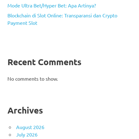
Mode Ultra Bet/Hyper Bet: Apa Artinya?
Blockchain di Slot Online: Transparansi dan Crypto
Payment Slot
Recent Comments
No comments to show.
Archives
August 2026
July 2026