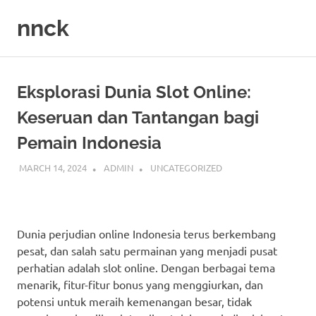
Skip
nnck
to
content
Eksplorasi Dunia Slot Online:
Keseruan dan Tantangan bagi
Pemain Indonesia
MARCH 14, 2024
ADMIN
UNCATEGORIZED
Dunia perjudian online Indonesia terus berkembang
pesat, dan salah satu permainan yang menjadi pusat
perhatian adalah slot online. Dengan berbagai tema
menarik, fitur-fitur bonus yang menggiurkan, dan
potensi untuk meraih kemenangan besar, tidak