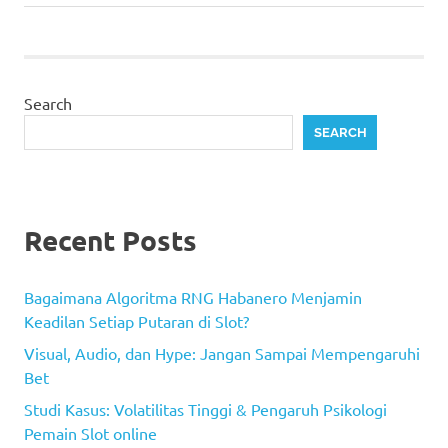
Search
SEARCH
Recent Posts
Bagaimana Algoritma RNG Habanero Menjamin
Keadilan Setiap Putaran di Slot?
Visual, Audio, dan Hype: Jangan Sampai Mempengaruhi
Bet
Studi Kasus: Volatilitas Tinggi & Pengaruh Psikologi
Pemain Slot online